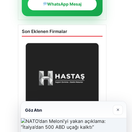
WhatsApp Mesaj
Son Eklenen Firmalar
×
Göz Atın
Enes Kaplan Avukatlık Bürosu