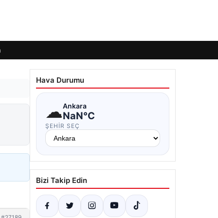
m
Hava Durumu
☁
Ankara
NaN°C
ŞEHIR SEÇ
Bizi Takip Edin
#27189