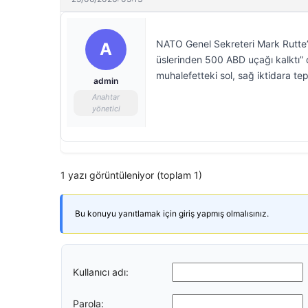
NATO Genel Sekreteri Mark Rutte’ni
A
üslerinden 500 ABD uçağı kalktı” d
muhalefetteki sol, sağ iktidara tep
admin
Anahtar
yönetici
1 yazı görüntüleniyor (toplam 1)
Bu konuyu yanıtlamak için giriş yapmış olmalısınız.
Kullanıcı adı:
Parola: