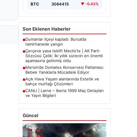
BTC
3064415
▼ -0.43%
Son Eklenen Haberler
Dumanlar ilçeyi kapladı: Bursa’da
■
tamirhanede yangın
Çerçeve yasa teklifi Meclis’te | AK Parti
■
Sözcüsü Çelik: İki yıllık sürecin en önemli
aşamasına gelinmiş oldu
Mersin’de Domates Konservesi Patlaması:
■
Bebek Yanıklarla Mücadele Ediyor
Açık Hava Yaşam alanlarında Estetik ve
■
bahçe mutfağı Çözümleri
CANLI | Larne – Iberia 1999 Maç Detayları
■
ve Yayın Bilgileri
Güncel