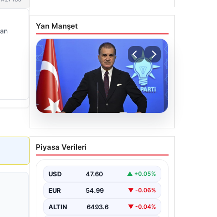
Yan Manşet
kan
05.08.2026
Çerçeve yasa teklifi
Piyasa Verileri
Meclis’te | AK Parti
Sözcüsü Çelik: İki yıllık
sürecin en önemli
USD
47.60
▲ +0.05%
aşamasına gelinmiş oldu
EUR
54.99
▼ -0.06%
ALTIN
6493.6
▼ -0.04%