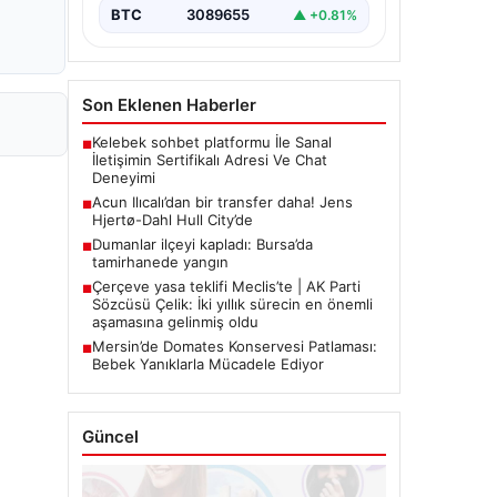
BTC
3089655
▲ +0.81%
Son Eklenen Haberler
Kelebek sohbet platformu İle Sanal
■
İletişimin Sertifikalı Adresi Ve Chat
Deneyimi
Acun Ilıcalı’dan bir transfer daha! Jens
■
Hjertø-Dahl Hull City’de
Dumanlar ilçeyi kapladı: Bursa’da
■
tamirhanede yangın
Çerçeve yasa teklifi Meclis’te | AK Parti
■
Sözcüsü Çelik: İki yıllık sürecin en önemli
aşamasına gelinmiş oldu
Mersin’de Domates Konservesi Patlaması:
■
Bebek Yanıklarla Mücadele Ediyor
Güncel