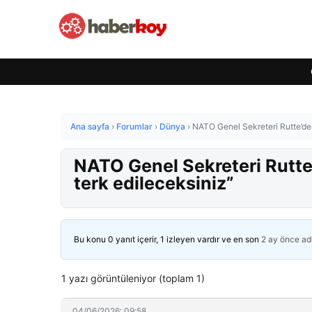
Ana sayfa
›
Forumlar
›
Dünya
›
NATO Genel Sekreteri Rutte’de
NATO Genel Sekreteri Rutte
terk edileceksiniz”
Bu konu 0 yanıt içerir, 1 izleyen vardır ve en son
2 ay önce
ad
1 yazı görüntüleniyor (toplam 1)
04/06/2026: 09:58