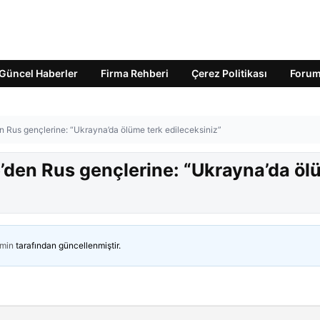
Güncel Haberler
Firma Rehberi
Çerez Politikası
Foru
n Rus gençlerine: “Ukrayna’da ölüme terk edileceksiniz”
’den Rus gençlerine: “Ukrayna’da ö
min
tarafından güncellenmiştir.