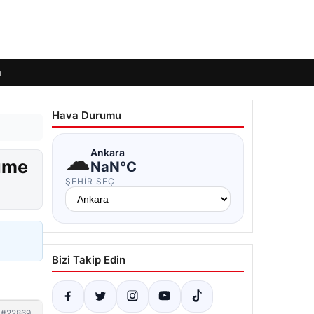
m
Hava Durumu
☁
Ankara
lüme
NaN°C
ŞEHIR SEÇ
Bizi Takip Edin
#22869