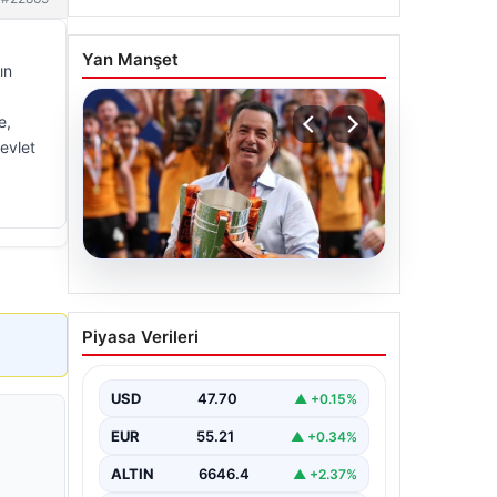
Yan Manşet
ın
e,
evlet
07.08.2026
Acun Ilıcalı’dan bir
Piyasa Verileri
transfer daha! Jens
Hjertø-Dahl Hull City’de
USD
47.70
▲ +0.15%
EUR
55.21
▲ +0.34%
ALTIN
6646.4
▲ +2.37%