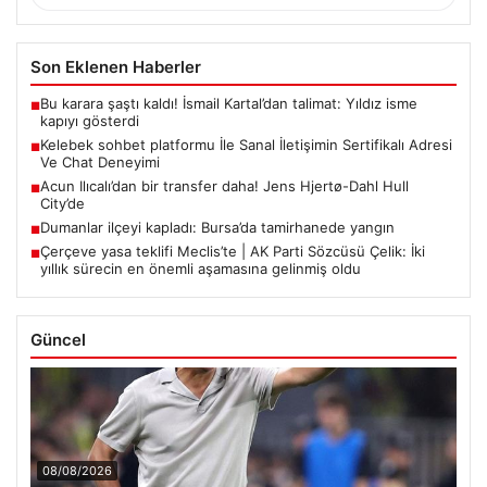
Son Eklenen Haberler
Bu karara şaştı kaldı! İsmail Kartal’dan talimat: Yıldız isme
■
kapıyı gösterdi
Kelebek sohbet platformu İle Sanal İletişimin Sertifikalı Adresi
■
Ve Chat Deneyimi
Acun Ilıcalı’dan bir transfer daha! Jens Hjertø-Dahl Hull
■
City’de
Dumanlar ilçeyi kapladı: Bursa’da tamirhanede yangın
■
Çerçeve yasa teklifi Meclis’te | AK Parti Sözcüsü Çelik: İki
■
yıllık sürecin en önemli aşamasına gelinmiş oldu
Güncel
08/08/2026