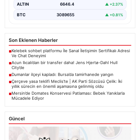
ALTIN
6646.4
▲ +2.37%
BTC
3089655
▲ +0.81%
Son Eklenen Haberler
Kelebek sohbet platformu İle Sanal İletişimin Sertifikalı Adresi
■
Ve Chat Deneyimi
Acun Ilıcalı’dan bir transfer daha! Jens Hjertø-Dahl Hull
■
City’de
Dumanlar ilçeyi kapladı: Bursa’da tamirhanede yangın
■
Çerçeve yasa teklifi Meclis’te | AK Parti Sözcüsü Çelik: İki
■
yıllık sürecin en önemli aşamasına gelinmiş oldu
Mersin’de Domates Konservesi Patlaması: Bebek Yanıklarla
■
Mücadele Ediyor
Güncel