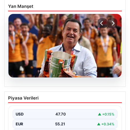
Yan Manşet
07.08.2026
Acun Ilıcalı’dan bir transfer daha! Jens
Piyasa Verileri
Hjertø-Dahl Hull City’de
USD
47.70
▲ +0.15%
EUR
55.21
▲ +0.34%