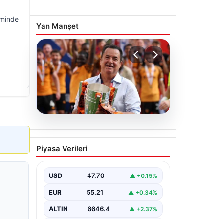
iminde
Yan Manşet
07.08.2026
Acun Ilıcalı’dan bir
Piyasa Verileri
transfer daha! Jens
Hjertø-Dahl Hull City’de
USD
47.70
▲ +0.15%
EUR
55.21
▲ +0.34%
ALTIN
6646.4
▲ +2.37%