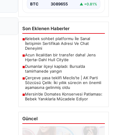
BTC
3089655
▲ +0.81%
Son Eklenen Haberler
Kelebek sohbet platformu İle Sanal
■
İletişimin Sertifikalı Adresi Ve Chat
Deneyimi
Acun Ilıcalı’dan bir transfer daha! Jens
■
Hjertø-Dahl Hull City’de
Dumanlar ilçeyi kapladı: Bursa’da
■
tamirhanede yangın
Çerçeve yasa teklifi Meclis’te | AK Parti
■
Sözcüsü Çelik: İki yıllık sürecin en önemli
aşamasına gelinmiş oldu
Mersin’de Domates Konservesi Patlaması:
■
Bebek Yanıklarla Mücadele Ediyor
Güncel