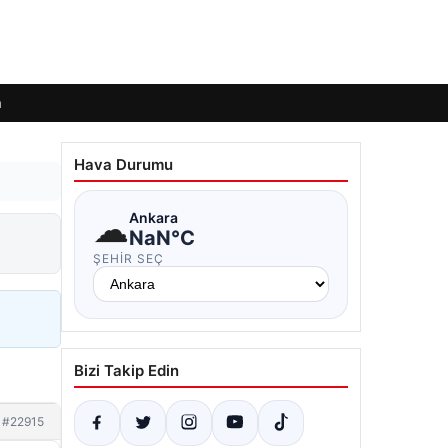
m
Hava Durumu
☁
Ankara
NaN°C
ŞEHIR SEÇ
Bizi Takip Edin
#22915