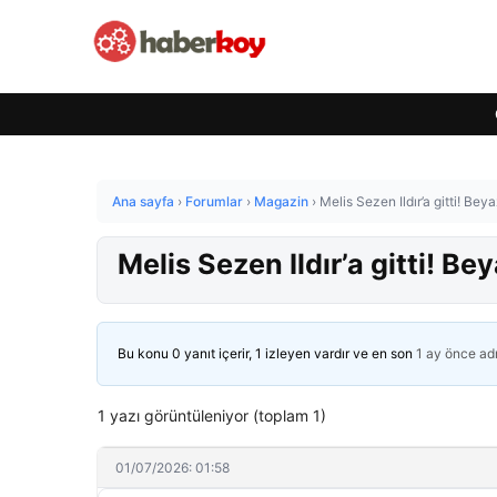
Ana sayfa
›
Forumlar
›
Magazin
›
Melis Sezen Ildır’a gitti! Beyaz
Melis Sezen Ildır’a gitti! Bey
Bu konu 0 yanıt içerir, 1 izleyen vardır ve en son
1 ay önce
ad
1 yazı görüntüleniyor (toplam 1)
01/07/2026: 01:58