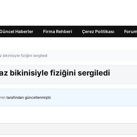
Güncel Haberler
Firma Rehberi
Çerez Politikası
Foru
 bikinisiyle fiziğini sergiledi
az bikinisiyle fiziğini sergiledi
min
tarafından güncellenmiştir.