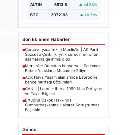
Aile, misafirlikte oldukları…
ALTIN
6513.8
▲ +4.53%
BTC
3072193
▲ +0.71%
Son Eklenen Haberler
Çerçeve yasa teklifi Meclis’te | AK Parti
■
Sözcüsü Çelik: İki yıllık sürecin en önemli
aşamasına gelinmiş oldu
Mersin’de Domates Konservesi Patlaması:
■
Bebek Yanıklarla Mücadele Ediyor
Açık Hava Yaşam alanlarında Estetik ve
■
bahçe mutfağı Çözümleri
CANLI | Larne – Iberia 1999 Maç Detayları
■
ve Yayın Bilgileri
Ertuğrul Özkök Hakkında
■
Cumhurbaşkanına Hakaret Soruşturması
Başlatıldı
Güncel