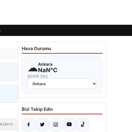
m
Hava Durumu
☁
Ankara
NaN°C
ŞEHIR SEÇ
Bizi Takip Edin
#28410