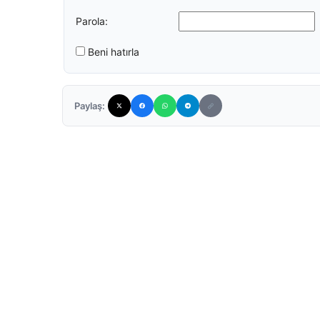
Parola:
Beni hatırla
Paylaş: