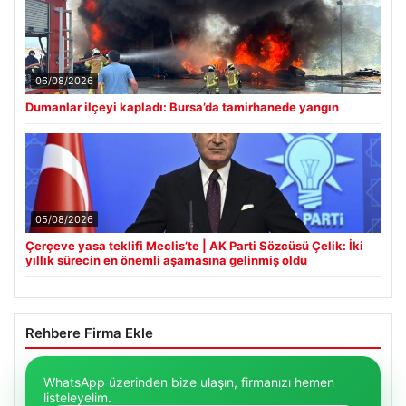
06/08/2026
Dumanlar ilçeyi kapladı: Bursa’da tamirhanede yangın
05/08/2026
Çerçeve yasa teklifi Meclis’te | AK Parti Sözcüsü Çelik: İki
yıllık sürecin en önemli aşamasına gelinmiş oldu
Rehbere Firma Ekle
WhatsApp üzerinden bize ulaşın, firmanızı hemen
listeleyelim.