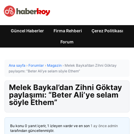
Güncel Haberler
Firma Rehberi
Çerez Politikası
Forum
Ana sayfa
›
Forumlar
›
Magazin
›
Melek Baykal’dan Zihni Göktay
paylaşımı: “Beter Ali’ye selam söyle Ethem”
Melek Baykal’dan Zihni Göktay
paylaşımı: “Beter Ali’ye selam
söyle Ethem”
Bu konu 0 yanıt içerir, 1 izleyen vardır ve en son
1 ay önce
admin
tarafından güncellenmiştir.