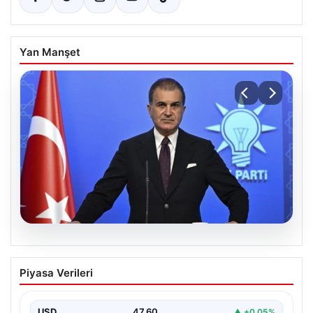
Yan Manşet
05.08.2026
Çerçeve yasa teklifi Meclis’te | AK Parti
Piyasa Verileri
Sözcüsü Çelik: İki yıllık sürecin en
önemli aşamasına gelinmiş oldu
USD
47.60
▲ +0.05%