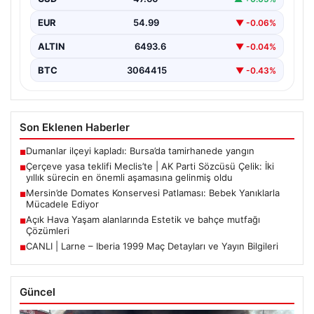
EUR
54.99
▼ -0.06%
ALTIN
6493.6
▼ -0.04%
BTC
3064415
▼ -0.43%
Son Eklenen Haberler
Dumanlar ilçeyi kapladı: Bursa’da tamirhanede yangın
■
Çerçeve yasa teklifi Meclis’te | AK Parti Sözcüsü Çelik: İki
■
yıllık sürecin en önemli aşamasına gelinmiş oldu
Mersin’de Domates Konservesi Patlaması: Bebek Yanıklarla
■
Mücadele Ediyor
Açık Hava Yaşam alanlarında Estetik ve bahçe mutfağı
■
Çözümleri
CANLI | Larne – Iberia 1999 Maç Detayları ve Yayın Bilgileri
■
Güncel