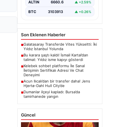
ALTIN
6660.6
▲ +2.59%
BTC
3103913
▲ +0.26%
Son Eklenen Haberler
Galatasaray Transferde Vites Yükseltti: İki
■
Yıldız İstanbul Yolunda
Bu karara şaştı kaldı! İsmail Kartal’dan
■
talimat: Yıldız isme kapıyı gösterdi
Kelebek sohbet platformu İle Sanal
■
İletişimin Sertifikalı Adresi Ve Chat
Deneyimi
Acun Ilıcalı’dan bir transfer daha! Jens
■
Hjertø-Dahl Hull City’de
Dumanlar ilçeyi kapladı: Bursa’da
■
tamirhanede yangın
Güncel