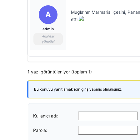
Muğla’nın Marmaris ilçesini, Panam
A
etti.
admin
Anahtar
yönetici
1 yazı görüntüleniyor (toplam 1)
Bu konuyu yanıtlamak için giriş yapmış olmalısınız.
Kullanıcı adı:
Parola: