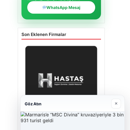
WhatsApp Mesaj
Son Eklenen Firmalar
×
Göz Atın
Enes Kaplan Avukatlık Bürosu