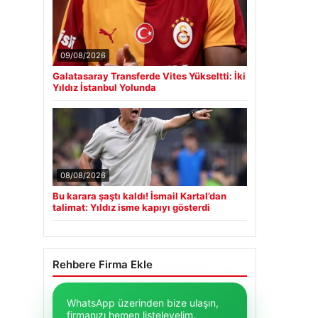
09/08/2026
Galatasaray Transferde Vites Yükseltti: İki
Yıldız İstanbul Yolunda
08/08/2026
Bu karara şaştı kaldı! İsmail Kartal’dan
talimat: Yıldız isme kapıyı gösterdi
Rehbere Firma Ekle
WhatsApp üzerinden bize ulaşın,
firmanızı hemen listeleyelim.