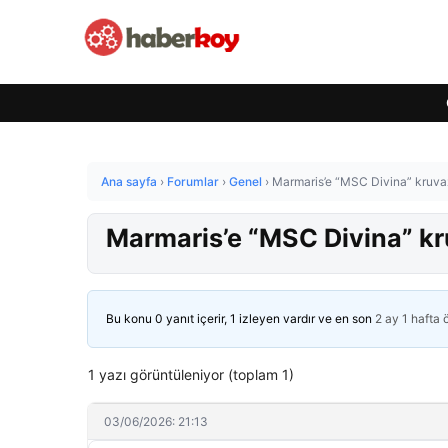
Ana sayfa
›
Forumlar
›
Genel
›
Marmaris’e “MSC Divina” kruvazi
Marmaris’e “MSC Divina” kru
Bu konu 0 yanıt içerir, 1 izleyen vardır ve en son
2 ay 1 hafta
1 yazı görüntüleniyor (toplam 1)
03/06/2026: 21:13