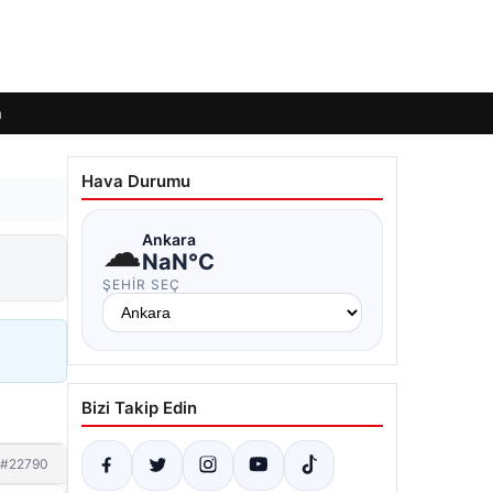
m
Hava Durumu
☁
Ankara
NaN°C
ŞEHIR SEÇ
Bizi Takip Edin
#22790