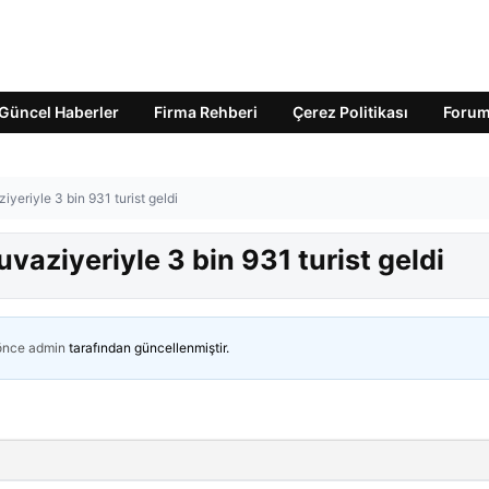
Güncel Haberler
Firma Rehberi
Çerez Politikası
Foru
yeriyle 3 bin 931 turist geldi
vaziyeriyle 3 bin 931 turist geldi
 önce
admin
tarafından güncellenmiştir.