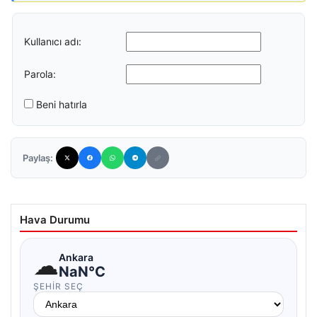
Kullanıcı adı:
Parola:
Beni hatırla
Paylaş:
Hava Durumu
☁
Ankara
NaN°C
ŞEHIR SEÇ