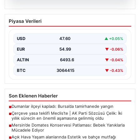
05.08.2026
Çerçeve yasa teklifi Meclis’te | AK Parti
Piyasa Verileri
Sözcüsü Çelik: İki yıllık sürecin en
önemli aşamasına gelinmiş oldu
USD
47.60
▲ +0.05%
EUR
54.99
▼ -0.06%
ALTIN
6493.6
▼ -0.04%
BTC
3064415
▼ -0.43%
Son Eklenen Haberler
Dumanlar ilçeyi kapladı: Bursa’da tamirhanede yangın
■
Çerçeve yasa teklifi Meclis’te | AK Parti Sözcüsü Çelik: İki
■
yıllık sürecin en önemli aşamasına gelinmiş oldu
Mersin’de Domates Konservesi Patlaması: Bebek Yanıklarla
■
Mücadele Ediyor
Açık Hava Yaşam alanlarında Estetik ve bahçe mutfağı
■