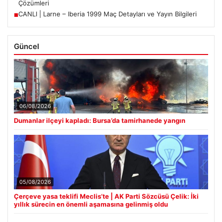
Çözümleri
CANLI | Larne – Iberia 1999 Maç Detayları ve Yayın Bilgileri
■
Güncel
06/08/2026
Dumanlar ilçeyi kapladı: Bursa’da tamirhanede yangın
05/08/2026
Çerçeve yasa teklifi Meclis’te | AK Parti Sözcüsü Çelik: İki
yıllık sürecin en önemli aşamasına gelinmiş oldu