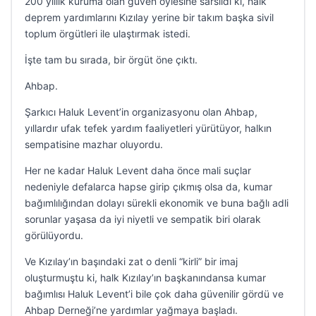
200 yıllık kuruma olan güven öylesine sarsıldı ki, halk
deprem yardımlarını Kızılay yerine bir takım başka sivil
toplum örgütleri ile ulaştırmak istedi.
İşte tam bu sırada, bir örgüt öne çıktı.
Ahbap.
Şarkıcı Haluk Levent’in organizasyonu olan Ahbap,
yıllardır ufak tefek yardım faaliyetleri yürütüyor, halkın
sempatisine mazhar oluyordu.
Her ne kadar Haluk Levent daha önce mali suçlar
nedeniyle defalarca hapse girip çıkmış olsa da, kumar
bağımlılığından dolayı sürekli ekonomik ve buna bağlı adli
sorunlar yaşasa da iyi niyetli ve sempatik biri olarak
görülüyordu.
Ve Kızılay’ın başındaki zat o denli “kirli” bir imaj
oluşturmuştu ki, halk Kızılay’ın başkanındansa kumar
bağımlısı Haluk Levent’i bile çok daha güvenilir gördü ve
Ahbap Derneği’ne yardımlar yağmaya başladı.