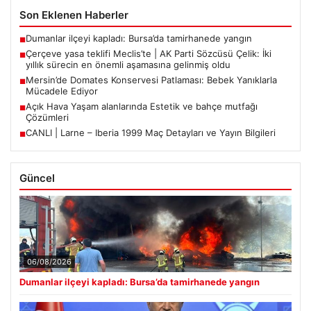
Son Eklenen Haberler
Dumanlar ilçeyi kapladı: Bursa’da tamirhanede yangın
■
Çerçeve yasa teklifi Meclis’te | AK Parti Sözcüsü Çelik: İki
■
yıllık sürecin en önemli aşamasına gelinmiş oldu
Mersin’de Domates Konservesi Patlaması: Bebek Yanıklarla
■
Mücadele Ediyor
Açık Hava Yaşam alanlarında Estetik ve bahçe mutfağı
■
Çözümleri
CANLI | Larne – Iberia 1999 Maç Detayları ve Yayın Bilgileri
■
Güncel
06/08/2026
Dumanlar ilçeyi kapladı: Bursa’da tamirhanede yangın