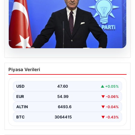
05.08.2026
Çerçeve yasa teklifi Meclis’te | AK Parti
Piyasa Verileri
Sözcüsü Çelik: İki yıllık sürecin en
önemli aşamasına gelinmiş oldu
USD
47.60
▲ +0.05%
EUR
54.99
▼ -0.06%
ALTIN
6493.6
▼ -0.04%
BTC
3064415
▼ -0.43%