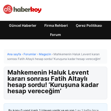
Güncel Haberler
Firma Rehberi
Çerez Politikası
Forum
Ana sayfa
›
Forumlar
›
Magazin
›
Mahkemenin Haluk Levent kararı
sonrası Fatih Altaylı hesap sordu! ‘Kuruşuna kadar hesap vereceğim’
Mahkemenin Haluk Levent
kararı sonrası Fatih Altaylı
hesap sordu! ‘Kuruşuna kadar
hesap vereceğim’
Bu konu 0 yanıt içerir, 1 izleyen vardır ve en son
1 ay 1 hafta önce