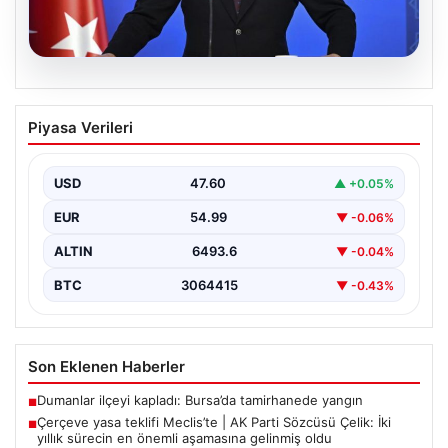
05.08.2026
Çerçeve yasa teklifi Meclis’te | AK Parti
Piyasa Verileri
Sözcüsü Çelik: İki yıllık sürecin en
önemli aşamasına gelinmiş oldu
USD
47.60
▲ +0.05%
EUR
54.99
▼ -0.06%
ALTIN
6493.6
▼ -0.04%
BTC
3064415
▼ -0.43%
Son Eklenen Haberler
Dumanlar ilçeyi kapladı: Bursa’da tamirhanede yangın
■
Çerçeve yasa teklifi Meclis’te | AK Parti Sözcüsü Çelik: İki
■
yıllık sürecin en önemli aşamasına gelinmiş oldu