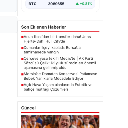
BTC
3089655
▲ +0.81%
Son Eklenen Haberler
Acun Ilıcalı’dan bir transfer daha! Jens
■
Hjertø-Dahl Hull City’de
Dumanlar ilçeyi kapladı: Bursa’da
■
tamirhanede yangın
Çerçeve yasa teklifi Meclis’te | AK Parti
■
Sözcüsü Çelik: İki yıllık sürecin en önemli
aşamasına gelinmiş oldu
Mersin’de Domates Konservesi Patlaması:
■
Bebek Yanıklarla Mücadele Ediyor
Açık Hava Yaşam alanlarında Estetik ve
■
bahçe mutfağı Çözümleri
Güncel