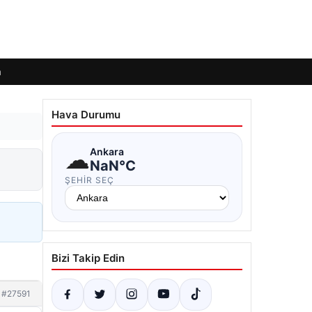
m
Hava Durumu
☁
Ankara
NaN°C
ŞEHIR SEÇ
Bizi Takip Edin
#27591