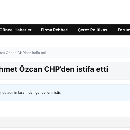
Güncel Haberler
Firma Rehberi
Çerez Politikası
Foru
t Özcan CHP’den istifa etti
met Özcan CHP’den istifa etti
önce
admin
tarafından güncellenmiştir.