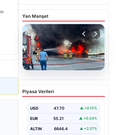
in
Yan Manşet
06.08.2026
Dumanlar ilçeyi kapladı:
Piyasa Verileri
Bursa’da tamirhanede
yangın
USD
47.70
▲ +0.15%
EUR
55.21
▲ +0.34%
ALTIN
6646.4
▲ +2.37%