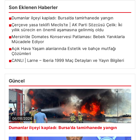
Son Eklenen Haberler
Dumanlar ilçeyi kapladı: Bursa’da tamirhanede yangın
■
Çerçeve yasa teklifi Meclis’te | AK Parti Sözcüsü Çelik: İki
■
yıllık sürecin en önemli aşamasına gelinmiş oldu
Mersin’de Domates Konservesi Patlaması: Bebek Yanıklarla
■
Mücadele Ediyor
Açık Hava Yaşam alanlarında Estetik ve bahçe mutfağı
■
Çözümleri
CANLI | Larne – Iberia 1999 Maç Detayları ve Yayın Bilgileri
■
Güncel
06/08/2026
Dumanlar ilçeyi kapladı: Bursa’da tamirhanede yangın