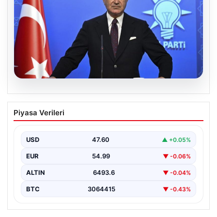
05.08.2026
Çerçeve yasa teklifi Meclis’te | AK Parti
Piyasa Verileri
Sözcüsü Çelik: İki yıllık sürecin en
önemli aşamasına gelinmiş oldu
USD
47.60
▲ +0.05%
EUR
54.99
▼ -0.06%
ALTIN
6493.6
▼ -0.04%
BTC
3064415
▼ -0.43%