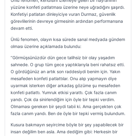
Ünlü fenomen, kendisini izlemeye gelen bir hayranının
yüzüne konfeti patlatması üzerine neye uğradığını şaşırdı.
Konfetiyi patlatan dinleyiciye vuran Durmaz, güvenlik
görevlilerinin devreye girmesinin ardından performansına
devam etti.
Ünlü fenomen, olayın kısa sürede sanal medyada gündem
olması üzerine açıklamada bulundu:
‘’Görmüşsünüzdür dün gece talihsiz bir olay yaşadım
sahnede. O grup tüm gece yaptıklarıyla beni rahatsız etti.
O gördüğünüz an artık son raddesiydi benim için. Yakın
mesafeden konfeti patlattılar. Onu alıp yapmayın diye
uyarmak isterken diğer arkadaş gözüme şu mesafeden
konfeti patlattı. Yumruk etkisi yarattı. Çok fazla canım
yandı. Çok da sinirlendiğim için öyle bir tepki verdim.
Olmaması gereken bir şeydi tabii ki. Ama gerçekten çok
fazla canım yandı. Ben de öyle bir tepki vermiş bulundum.
Kusura bakmayın seyircime böyle bir şey yapabilecek bir
insan değilim ben asla. Ama dediğim gibi: Herkesin bir