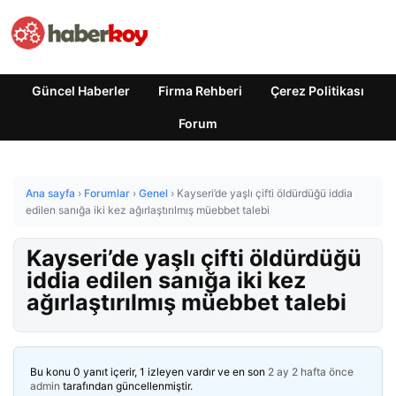
Güncel Haberler
Firma Rehberi
Çerez Politikası
Forum
Ana sayfa
›
Forumlar
›
Genel
›
Kayseri’de yaşlı çifti öldürdüğü iddia
edilen sanığa iki kez ağırlaştırılmış müebbet talebi
Kayseri’de yaşlı çifti öldürdüğü
iddia edilen sanığa iki kez
ağırlaştırılmış müebbet talebi
Bu konu 0 yanıt içerir, 1 izleyen vardır ve en son
2 ay 2 hafta önce
admin
tarafından güncellenmiştir.