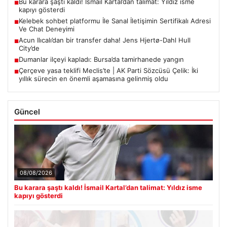
Bu karara şaştı kaldı! İsmail Kartal’dan talimat: Yıldız isme
■
kapıyı gösterdi
Kelebek sohbet platformu İle Sanal İletişimin Sertifikalı Adresi
■
Ve Chat Deneyimi
Acun Ilıcalı’dan bir transfer daha! Jens Hjertø-Dahl Hull
■
City’de
Dumanlar ilçeyi kapladı: Bursa’da tamirhanede yangın
■
Çerçeve yasa teklifi Meclis’te | AK Parti Sözcüsü Çelik: İki
■
yıllık sürecin en önemli aşamasına gelinmiş oldu
Güncel
08/08/2026
Bu karara şaştı kaldı! İsmail Kartal’dan talimat: Yıldız isme
kapıyı gösterdi