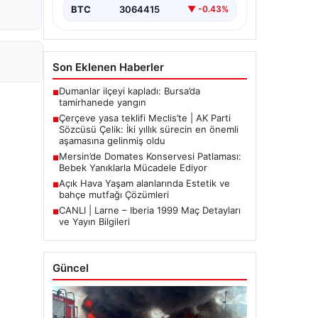
BTC
3064415
▼ -0.43%
Son Eklenen Haberler
Dumanlar ilçeyi kapladı: Bursa’da
■
tamirhanede yangın
Çerçeve yasa teklifi Meclis’te | AK Parti
■
Sözcüsü Çelik: İki yıllık sürecin en önemli
aşamasına gelinmiş oldu
Mersin’de Domates Konservesi Patlaması:
■
Bebek Yanıklarla Mücadele Ediyor
Açık Hava Yaşam alanlarında Estetik ve
■
bahçe mutfağı Çözümleri
CANLI | Larne – Iberia 1999 Maç Detayları
■
ve Yayın Bilgileri
Güncel