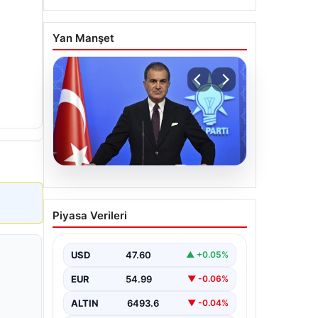
Yan Manşet
05.08.2026
Çerçeve yasa teklifi
Piyasa Verileri
Meclis’te | AK Parti
Sözcüsü Çelik: İki yıllık
sürecin en önemli
USD
47.60
▲ +0.05%
aşamasına gelinmiş oldu
EUR
54.99
▼ -0.06%
ALTIN
6493.6
▼ -0.04%