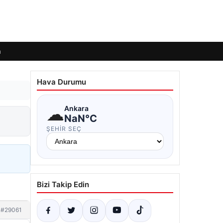
m
Hava Durumu
☁
Ankara
NaN°C
ŞEHIR SEÇ
Bizi Takip Edin
#29061