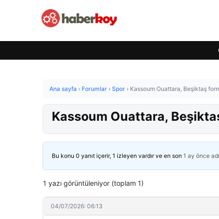
Ana sayfa
›
Forumlar
›
Spor
›
Kassoum Ouattara, Beşiktaş forma
Kassoum Ouattara, Beşiktaş
Bu konu 0 yanıt içerir, 1 izleyen vardır ve en son
1 ay önce
ad
1 yazı görüntüleniyor (toplam 1)
04/07/2026: 06:13