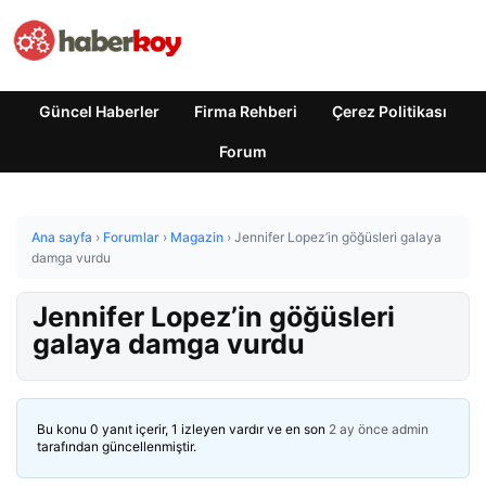
Güncel Haberler
Firma Rehberi
Çerez Politikası
Forum
Ana sayfa
›
Forumlar
›
Magazin
›
Jennifer Lopez’in göğüsleri galaya
damga vurdu
Jennifer Lopez’in göğüsleri
galaya damga vurdu
Bu konu 0 yanıt içerir, 1 izleyen vardır ve en son
2 ay önce
admin
tarafından güncellenmiştir.