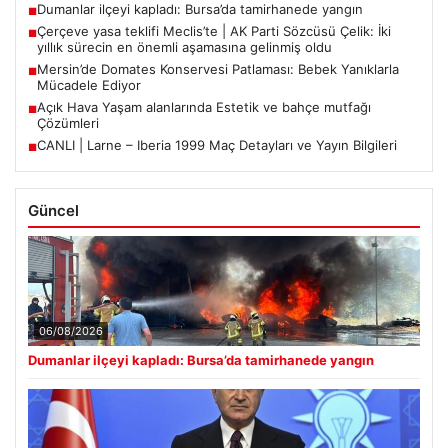
Dumanlar ilçeyi kapladı: Bursa’da tamirhanede yangın
■
Çerçeve yasa teklifi Meclis’te | AK Parti Sözcüsü Çelik: İki
■
yıllık sürecin en önemli aşamasına gelinmiş oldu
Mersin’de Domates Konservesi Patlaması: Bebek Yanıklarla
■
Mücadele Ediyor
Açık Hava Yaşam alanlarında Estetik ve bahçe mutfağı
■
Çözümleri
CANLI | Larne – Iberia 1999 Maç Detayları ve Yayın Bilgileri
■
Güncel
06/08/2026
Dumanlar ilçeyi kapladı: Bursa’da tamirhanede yangın