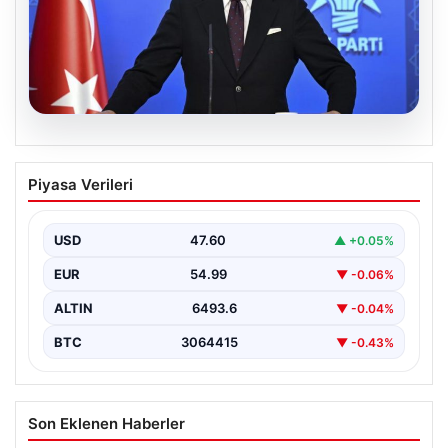
05.08.2026
Çerçeve yasa teklifi Meclis’te | AK Parti
Piyasa Verileri
Sözcüsü Çelik: İki yıllık sürecin en
önemli aşamasına gelinmiş oldu
USD
47.60
▲ +0.05%
EUR
54.99
▼ -0.06%
ALTIN
6493.6
▼ -0.04%
BTC
3064415
▼ -0.43%
Son Eklenen Haberler