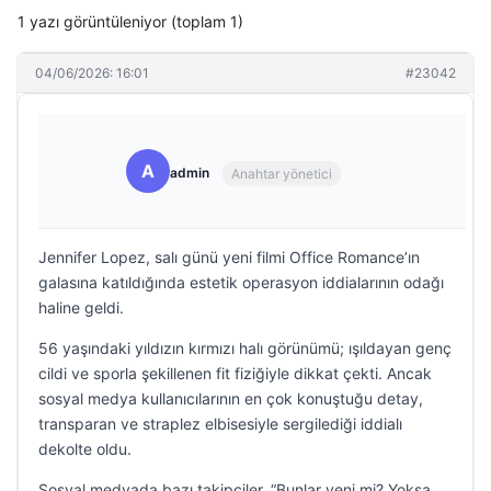
1 yazı görüntüleniyor (toplam 1)
04/06/2026: 16:01
#23042
A
admin
Anahtar yönetici
Jennifer Lopez, salı günü yeni filmi Office Romance’ın
galasına katıldığında estetik operasyon iddialarının odağı
haline geldi.
56 yaşındaki yıldızın kırmızı halı görünümü; ışıldayan genç
cildi ve sporla şekillenen fit fiziğiyle dikkat çekti. Ancak
sosyal medya kullanıcılarının en çok konuştuğu detay,
transparan ve straplez elbisesiyle sergilediği iddialı
dekolte oldu.
Sosyal medyada bazı takipçiler, “Bunlar yeni mi? Yoksa