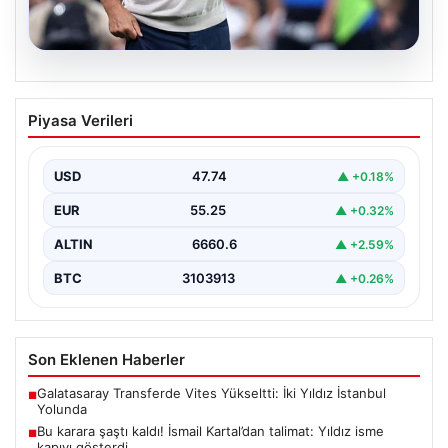
08.08.2026
Bu karara şaştı kaldı! İsmail Kartal’dan
Piyasa Verileri
talimat: Yıldız isme kapıyı gösterdi
{ "title": "Fenerbahçe'de Şaşırtıcı Gelişme: İsmail
Kartal'dan Kritik Talimat ve Transfer Hamleleri",
USD
47.74
▲ +0.18%
"content": "Fenerbahçe,…
EUR
55.25
▲ +0.32%
ALTIN
6660.6
▲ +2.59%
BTC
3103913
▲ +0.26%
Son Eklenen Haberler
Galatasaray Transferde Vites Yükseltti: İki Yıldız İstanbul
■
Yolunda
Bu karara şaştı kaldı! İsmail Kartal’dan talimat: Yıldız isme
■
kapıyı gösterdi