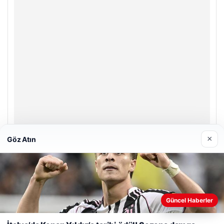
×
Göz Atın
Enes Kaplan Avukatlık Bürosu
28/04/2026
Web sitemizi nasıl kullandığınızı daha iyi anlayabilmek,
Güncel Haberler
deneyiminizi kişiselleştirmek ve geliştirmek amacıyla çerezler
kullanıyoruz.
Çerez Politikamız