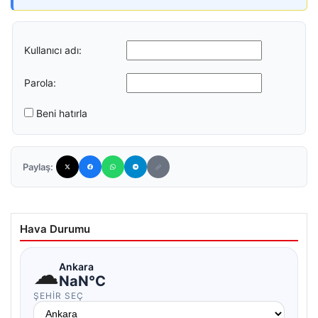
Kullanıcı adı:
Parola:
Beni hatırla
Paylaş:
Hava Durumu
☁
Ankara
NaN°C
ŞEHIR SEÇ