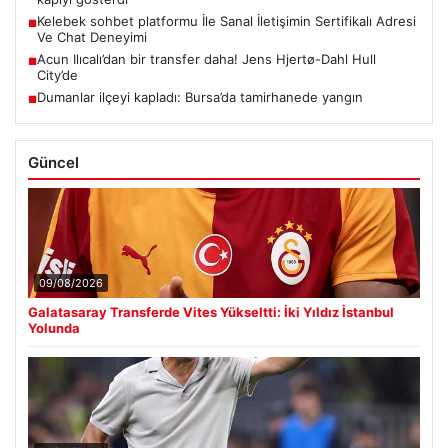
Kelebek sohbet platformu İle Sanal İletişimin Sertifikalı Adresi
■
Ve Chat Deneyimi
Acun Ilıcalı’dan bir transfer daha! Jens Hjertø-Dahl Hull
■
City’de
Dumanlar ilçeyi kapladı: Bursa’da tamirhanede yangın
■
Güncel
09/08/2026
Galatasaray Transferde Vites Yükseltti: İki Yıldız İstanbul
Yolunda