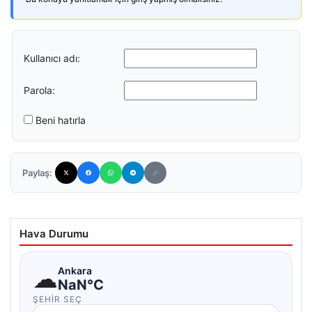
Kullanıcı adı:
Parola:
Beni hatırla
Paylaş:
Hava Durumu
☁
Ankara
NaN°C
ŞEHIR SEÇ