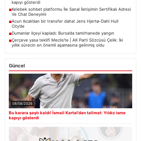
kapıyı gösterdi
Kelebek sohbet platformu İle Sanal İletişimin Sertifikalı Adresi
■
Ve Chat Deneyimi
Acun Ilıcalı’dan bir transfer daha! Jens Hjertø-Dahl Hull
■
City’de
Dumanlar ilçeyi kapladı: Bursa’da tamirhanede yangın
■
Çerçeve yasa teklifi Meclis’te | AK Parti Sözcüsü Çelik: İki
■
yıllık sürecin en önemli aşamasına gelinmiş oldu
Güncel
08/08/2026
Bu karara şaştı kaldı! İsmail Kartal’dan talimat: Yıldız isme
kapıyı gösterdi