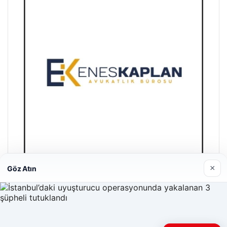
×
Göz Atın
Enes Kaplan Avukatlık Bürosu
28/04/2026