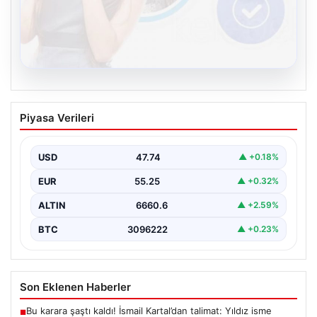
08.08.2026
Kelebek sohbet platformu İle Sanal
Piyasa Verileri
İletişimin Sertifikalı Adresi Ve Chat
Deneyimi
USD
47.74
▲ +0.18%
İnternet çağında bireylerin güvenli bir şekilde bağlantı
sağlaması kritik bir değer taşımaktadır. Günümüzde
EUR
55.25
▲ +0.32%
birçok…
ALTIN
6660.6
▲ +2.59%
BTC
3096222
▲ +0.23%
Son Eklenen Haberler
Bu karara şaştı kaldı! İsmail Kartal’dan talimat: Yıldız isme
■