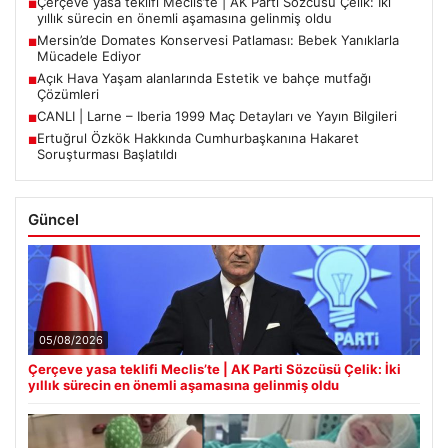
Çerçeve yasa teklifi Meclis’te | AK Parti Sözcüsü Çelik: İki
■
yıllık sürecin en önemli aşamasına gelinmiş oldu
Mersin’de Domates Konservesi Patlaması: Bebek Yanıklarla
■
Mücadele Ediyor
Açık Hava Yaşam alanlarında Estetik ve bahçe mutfağı
■
Çözümleri
CANLI | Larne – Iberia 1999 Maç Detayları ve Yayın Bilgileri
■
Ertuğrul Özkök Hakkında Cumhurbaşkanına Hakaret
■
Soruşturması Başlatıldı
Güncel
05/08/2026
Çerçeve yasa teklifi Meclis’te | AK Parti Sözcüsü Çelik: İki
yıllık sürecin en önemli aşamasına gelinmiş oldu