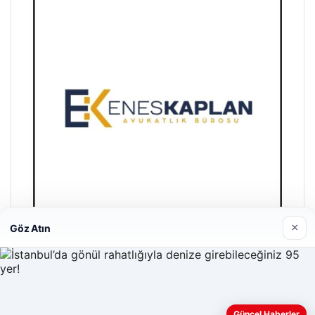
×
Göz Atın
Enes Kaplan Avukatlık Bürosu
28/04/2026
Web sitemizi nasıl kullandığınızı daha iyi anlayabilmek,
Güncel Haberler