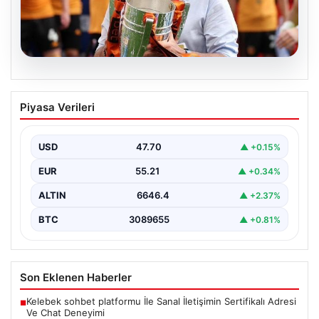
07.08.2026
Acun Ilıcalı’dan bir transfer daha! Jens
Piyasa Verileri
Hjertø-Dahl Hull City’de
USD
47.70
▲ +0.15%
EUR
55.21
▲ +0.34%
ALTIN
6646.4
▲ +2.37%
BTC
3089655
▲ +0.81%
Son Eklenen Haberler
Kelebek sohbet platformu İle Sanal İletişimin Sertifikalı Adresi
■
Ve Chat Deneyimi