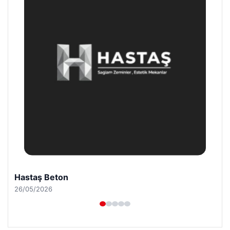
Enes Kaplan Avukatlık Bürosu
28/04/2026