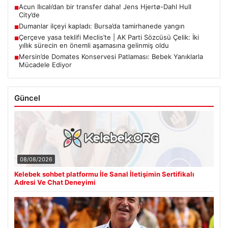
Acun Ilıcalı’dan bir transfer daha! Jens Hjertø-Dahl Hull
■
City’de
Dumanlar ilçeyi kapladı: Bursa’da tamirhanede yangın
■
Çerçeve yasa teklifi Meclis’te | AK Parti Sözcüsü Çelik: İki
■
yıllık sürecin en önemli aşamasına gelinmiş oldu
Mersin’de Domates Konservesi Patlaması: Bebek Yanıklarla
■
Mücadele Ediyor
Güncel
08/08/2026
Kelebek sohbet platformu İle Sanal İletişimin Sertifikalı
Adresi Ve Chat Deneyimi