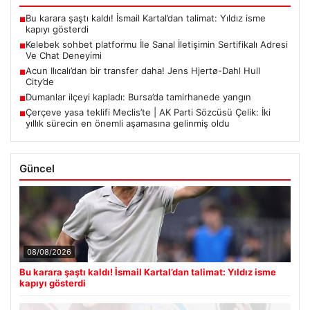
Bu karara şaştı kaldı! İsmail Kartal’dan talimat: Yıldız isme
■
kapıyı gösterdi
Kelebek sohbet platformu İle Sanal İletişimin Sertifikalı Adresi
■
Ve Chat Deneyimi
Acun Ilıcalı’dan bir transfer daha! Jens Hjertø-Dahl Hull
■
City’de
Dumanlar ilçeyi kapladı: Bursa’da tamirhanede yangın
■
Çerçeve yasa teklifi Meclis’te | AK Parti Sözcüsü Çelik: İki
■
yıllık sürecin en önemli aşamasına gelinmiş oldu
Güncel
08/08/2026
Bu karara şaştı kaldı! İsmail Kartal’dan talimat: Yıldız isme
kapıyı gösterdi