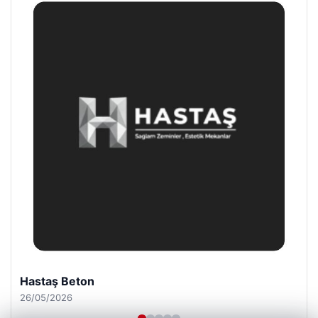
Enes Kaplan Avukatlık Bürosu
28/04/2026