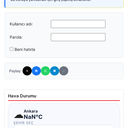
Kullanıcı adı:
Parola:
Beni hatırla
Paylaş:
Hava Durumu
☁
Ankara
NaN°C
ŞEHIR SEÇ