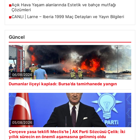
Açık Hava Yaşam alanlarında Estetik ve bahçe mutfağı
■
Çözümleri
CANLI | Larne – Iberia 1999 Maç Detayları ve Yayın Bilgileri
■
Güncel
06/08/2026
Dumanlar ilçeyi kapladı: Bursa’da tamirhanede yangın
05/08/2026
Çerçeve yasa teklifi Meclis’te | AK Parti Sözcüsü Çelik: İki
yıllık sürecin en önemli aşamasına gelinmiş oldu