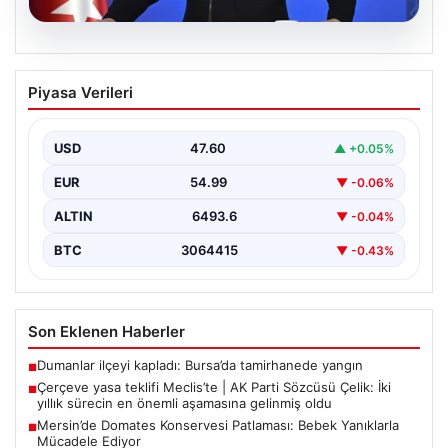
05.08.2026
Çerçeve yasa teklifi Meclis’te | AK Parti
Piyasa Verileri
Sözcüsü Çelik: İki yıllık sürecin en
önemli aşamasına gelinmiş oldu
USD
47.60
▲ +0.05%
EUR
54.99
▼ -0.06%
ALTIN
6493.6
▼ -0.04%
BTC
3064415
▼ -0.43%
Son Eklenen Haberler
Dumanlar ilçeyi kapladı: Bursa’da tamirhanede yangın
■
Çerçeve yasa teklifi Meclis’te | AK Parti Sözcüsü Çelik: İki
■
yıllık sürecin en önemli aşamasına gelinmiş oldu
Mersin’de Domates Konservesi Patlaması: Bebek Yanıklarla
■
Mücadele Ediyor