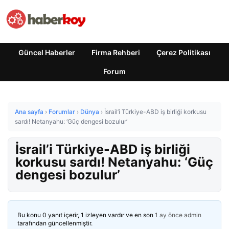
Güncel Haberler
Firma Rehberi
Çerez Politikası
Forum
Ana sayfa
›
Forumlar
›
Dünya
›
İsrail’i Türkiye-ABD iş birliği korkusu
sardı! Netanyahu: ‘Güç dengesi bozulur’
İsrail’i Türkiye-ABD iş birliği
korkusu sardı! Netanyahu: ‘Güç
dengesi bozulur’
Bu konu 0 yanıt içerir, 1 izleyen vardır ve en son
1 ay önce
admin
tarafından güncellenmiştir.