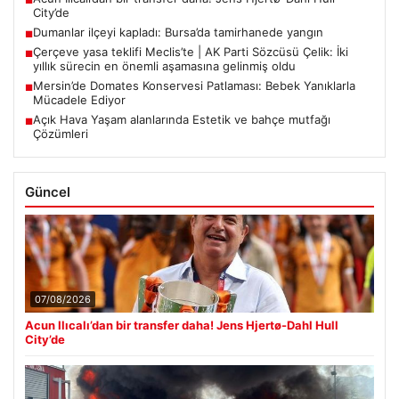
■
City’de
Dumanlar ilçeyi kapladı: Bursa’da tamirhanede yangın
■
Çerçeve yasa teklifi Meclis’te | AK Parti Sözcüsü Çelik: İki
■
yıllık sürecin en önemli aşamasına gelinmiş oldu
Mersin’de Domates Konservesi Patlaması: Bebek Yanıklarla
■
Mücadele Ediyor
Açık Hava Yaşam alanlarında Estetik ve bahçe mutfağı
■
Çözümleri
Güncel
07/08/2026
Acun Ilıcalı’dan bir transfer daha! Jens Hjertø-Dahl Hull
City’de