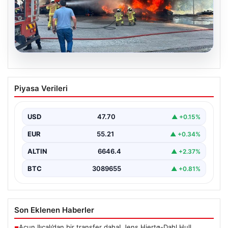
06.08.2026
Dumanlar ilçeyi kapladı: Bursa’da
Piyasa Verileri
tamirhanede yangın
USD
47.70
▲ +0.15%
EUR
55.21
▲ +0.34%
ALTIN
6646.4
▲ +2.37%
BTC
3089655
▲ +0.81%
Son Eklenen Haberler
Acun Ilıcalı’dan bir transfer daha! Jens Hjertø-Dahl Hull