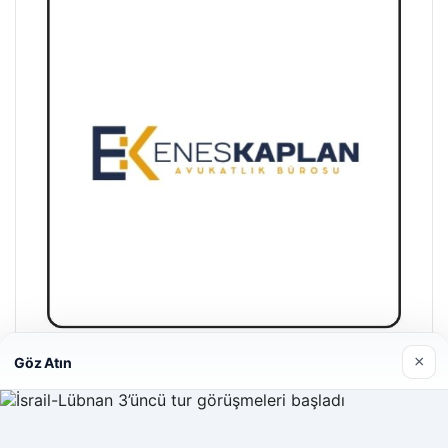
×
Göz Atın
Enes Kaplan Avukatlık Bürosu
28/04/2026