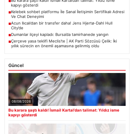
Bu karara şaştı kaldı! İsmail Kartal’dan talimat: Yıldız isme
■
kapıyı gösterdi
Kelebek sohbet platformu İle Sanal İletişimin Sertifikalı Adresi
■
Ve Chat Deneyimi
Acun Ilıcalı’dan bir transfer daha! Jens Hjertø-Dahl Hull
■
City’de
Dumanlar ilçeyi kapladı: Bursa’da tamirhanede yangın
■
Çerçeve yasa teklifi Meclis’te | AK Parti Sözcüsü Çelik: İki
■
yıllık sürecin en önemli aşamasına gelinmiş oldu
Güncel
08/08/2026
Bu karara şaştı kaldı! İsmail Kartal’dan talimat: Yıldız isme
kapıyı gösterdi