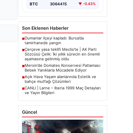
BTC
3064415
▼ -0.43%
Son Eklenen Haberler
Dumanlar ilçeyi kapladı: Bursa’da
■
tamirhanede yangın
Çerçeve yasa teklifi Meclis’te | AK Parti
■
Sözcüsü Çelik: İki yıllık sürecin en önemli
aşamasına gelinmiş oldu
Mersin’de Domates Konservesi Patlaması:
■
Bebek Yanıklarla Mücadele Ediyor
Açık Hava Yaşam alanlarında Estetik ve
■
bahçe mutfağı Çözümleri
CANLI | Larne – Iberia 1999 Maç Detayları
■
ve Yayın Bilgileri
Güncel