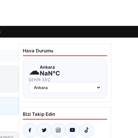
m
Hava Durumu
☁
Ankara
NaN°C
ŞEHIR SEÇ
Bizi Takip Edin
#29401