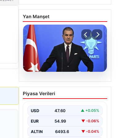
Yan Manşet
05.08.2026
Çerçeve yasa teklifi
Piyasa Verileri
Meclis’te | AK Parti
Sözcüsü Çelik: İki yıllık
sürecin en önemli
USD
47.60
▲ +0.05%
aşamasına gelinmiş oldu
EUR
54.99
▼ -0.06%
ALTIN
6493.6
▼ -0.04%