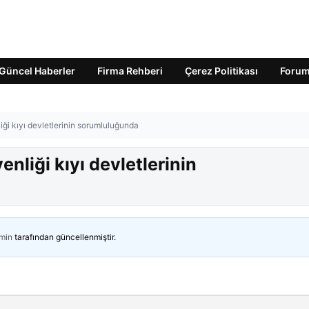
Güncel Haberler
Firma Rehberi
Çerez Politikası
Foru
iği kıyı devletlerinin sorumluluğunda
nliği kıyı devletlerinin
min
tarafından güncellenmiştir.