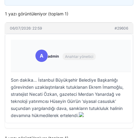
1 yazı görüntüleniyor (toplam 1)
06/07/2026: 22:59
#29606
A
admin
Anahtar yönetici
Son dakika… İstanbul Büyükşehir Belediye Başkanlığı
görevinden uzaklaştırılarak tutuklanan Ekrem İmamoğlu,
stratejist Necati Özkan, gazeteci Merdan Yanardağ ve
teknoloji yatırımcısı Hüseyin Gün’ün ‘siyasal casusluk’
suçundan yargılandığı dava, sanıkların tutukluluk halinin
devamına hükmedilerek ertelendi.