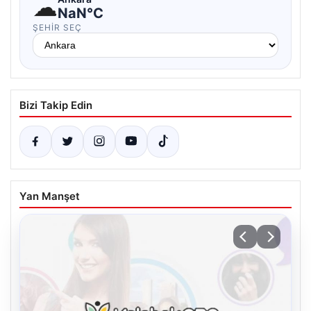
☁
NaN°C
ŞEHIR SEÇ
Bizi Takip Edin
Yan Manşet