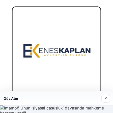
×
Göz Atın
Enes Kaplan Avukatlık Bürosu
28/04/2026