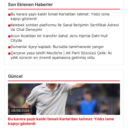
Son Eklenen Haberler
Bu karara şaştı kaldı! İsmail Kartal’dan talimat: Yıldız isme
■
kapıyı gösterdi
Kelebek sohbet platformu İle Sanal İletişimin Sertifikalı Adresi
■
Ve Chat Deneyimi
Acun Ilıcalı’dan bir transfer daha! Jens Hjertø-Dahl Hull
■
City’de
Dumanlar ilçeyi kapladı: Bursa’da tamirhanede yangın
■
Çerçeve yasa teklifi Meclis’te | AK Parti Sözcüsü Çelik: İki
■
yıllık sürecin en önemli aşamasına gelinmiş oldu
Güncel
08/08/2026
Bu karara şaştı kaldı! İsmail Kartal’dan talimat: Yıldız isme
kapıyı gösterdi