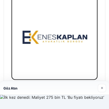
×
Göz Atın
Enes Kaplan Avukatlık Bürosu
28/04/2026