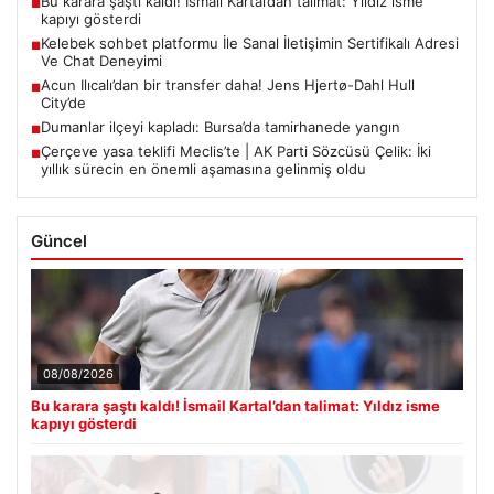
Bu karara şaştı kaldı! İsmail Kartal’dan talimat: Yıldız isme
■
kapıyı gösterdi
Kelebek sohbet platformu İle Sanal İletişimin Sertifikalı Adresi
■
Ve Chat Deneyimi
Acun Ilıcalı’dan bir transfer daha! Jens Hjertø-Dahl Hull
■
City’de
Dumanlar ilçeyi kapladı: Bursa’da tamirhanede yangın
■
Çerçeve yasa teklifi Meclis’te | AK Parti Sözcüsü Çelik: İki
■
yıllık sürecin en önemli aşamasına gelinmiş oldu
Güncel
08/08/2026
Bu karara şaştı kaldı! İsmail Kartal’dan talimat: Yıldız isme
kapıyı gösterdi