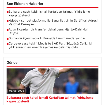
Son Eklenen Haberler
Bu karara şaştı kaldı! İsmail Kartal’dan talimat: Yıldız isme
■
kapıyı gösterdi
Kelebek sohbet platformu İle Sanal İletişimin Sertifikalı Adresi
■
Ve Chat Deneyimi
Acun Ilıcalı’dan bir transfer daha! Jens Hjertø-Dahl Hull
■
City’de
Dumanlar ilçeyi kapladı: Bursa’da tamirhanede yangın
■
Çerçeve yasa teklifi Meclis’te | AK Parti Sözcüsü Çelik: İki
■
yıllık sürecin en önemli aşamasına gelinmiş oldu
Güncel
08/08/2026
Bu karara şaştı kaldı! İsmail Kartal’dan talimat: Yıldız isme
kapıyı gösterdi