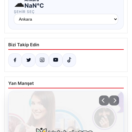
☁
NaN°C
ŞEHIR SEÇ
Bizi Takip Edin
Yan Manşet