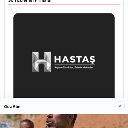
Son Eklenen Firmalar
×
Göz Atın
Enes Kaplan Avukatlık Bürosu