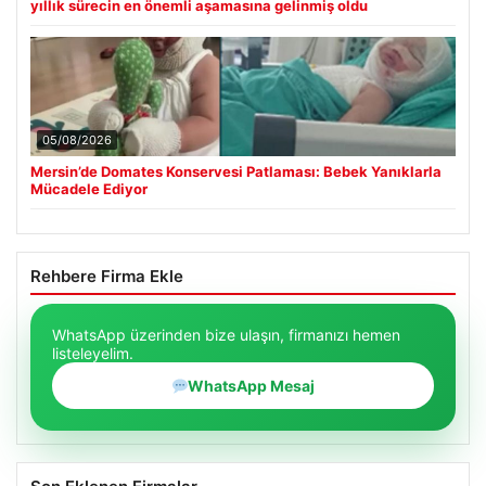
yıllık sürecin en önemli aşamasına gelinmiş oldu
05/08/2026
Mersin’de Domates Konservesi Patlaması: Bebek Yanıklarla
Mücadele Ediyor
Rehbere Firma Ekle
WhatsApp üzerinden bize ulaşın, firmanızı hemen
listeleyelim.
WhatsApp Mesaj