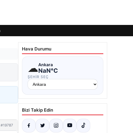
m
Hava Durumu
☁
Ankara
NaN°C
ŞEHIR SEÇ
Bizi Takip Edin
#19787