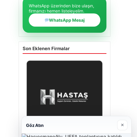
WhatsApp üzerinden bize ulaşın,
firmanızı hemen listeleyelim.
WhatsApp Mesaj
Son Eklenen Firmalar
×
Göz Atın