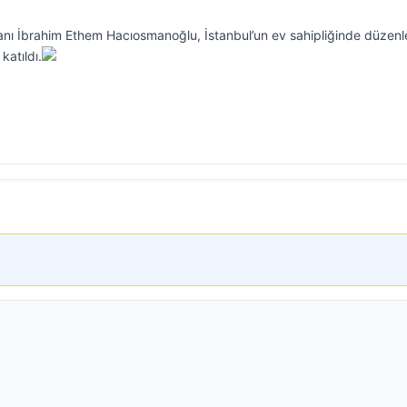
nı İbrahim Ethem Hacıosmanoğlu, İstanbul’un ev sahipliğinde düzen
katıldı.