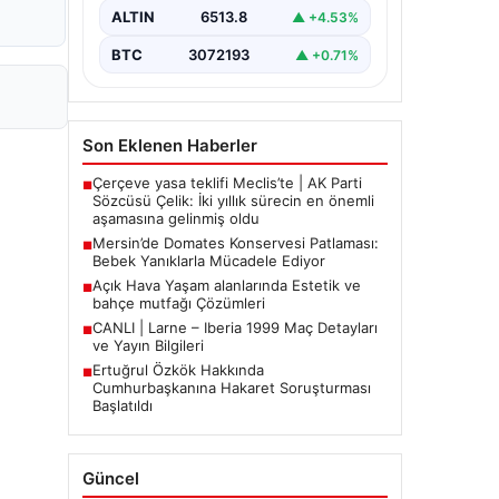
Aile, misafirlikte oldukları…
ALTIN
6513.8
▲ +4.53%
BTC
3072193
▲ +0.71%
Son Eklenen Haberler
Çerçeve yasa teklifi Meclis’te | AK Parti
■
Sözcüsü Çelik: İki yıllık sürecin en önemli
aşamasına gelinmiş oldu
Mersin’de Domates Konservesi Patlaması:
■
Bebek Yanıklarla Mücadele Ediyor
Açık Hava Yaşam alanlarında Estetik ve
■
bahçe mutfağı Çözümleri
CANLI | Larne – Iberia 1999 Maç Detayları
■
ve Yayın Bilgileri
Ertuğrul Özkök Hakkında
■
Cumhurbaşkanına Hakaret Soruşturması
Başlatıldı
Güncel