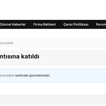
Güncel Haberler
Firma Rehberi
Çerez Politikası
Foru
na katıldı
tısına katıldı
 önce
admin
tarafından güncellenmiştir.