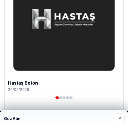
Hastaş Beton
26/05/2026
×
Göz Atın
Web sitemizi nasıl kullandığınızı daha iyi anlayabilmek,
deneyiminizi kişiselleştirmek ve geliştirmek amacıyla çerezler