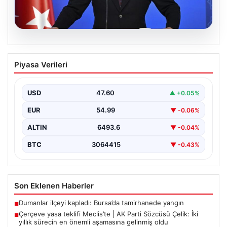
05.08.2026
Çerçeve yasa teklifi Meclis’te | AK Parti
Piyasa Verileri
Sözcüsü Çelik: İki yıllık sürecin en
önemli aşamasına gelinmiş oldu
USD
47.60
▲ +0.05%
EUR
54.99
▼ -0.06%
ALTIN
6493.6
▼ -0.04%
BTC
3064415
▼ -0.43%
Son Eklenen Haberler
Dumanlar ilçeyi kapladı: Bursa’da tamirhanede yangın
■
Çerçeve yasa teklifi Meclis’te | AK Parti Sözcüsü Çelik: İki
■
yıllık sürecin en önemli aşamasına gelinmiş oldu