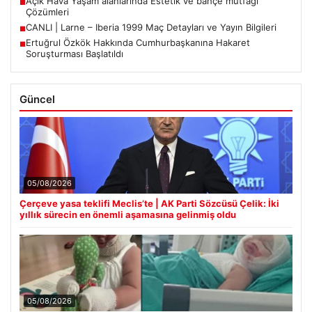
Açık Hava Yaşam alanlarında Estetik ve bahçe mutfağı
■
Çözümleri
CANLI | Larne – Iberia 1999 Maç Detayları ve Yayın Bilgileri
■
Ertuğrul Özkök Hakkında Cumhurbaşkanına Hakaret
■
Soruşturması Başlatıldı
Güncel
05/08/2026
Çerçeve yasa teklifi Meclis’te | AK Parti Sözcüsü Çelik: İki
yıllık sürecin en önemli aşamasına gelinmiş oldu
05/08/2026