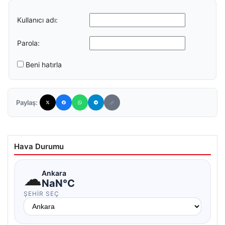
Kullanıcı adı:
Parola:
Beni hatırla
Paylaş:
Hava Durumu
☁
Ankara
NaN°C
ŞEHIR SEÇ