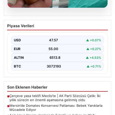
05.08.2026
Mersin’de Domates Konservesi
Piyasa Verileri
Patlaması: Bebek Yanıklarla Mücadele
Ediyor
USD
47.57
▲ +0.07%
19 Eylül 2023 tarihinde Mersin'in Çakır ailesi korku dolu
anlar yaşadı. Aile, misafirlikte oldukları…
EUR
55.00
▲ +0.27%
ALTIN
6513.8
▲ +4.53%
BTC
3072193
▲ +0.71%
Son Eklenen Haberler
Çerçeve yasa teklifi Meclis’te | AK Parti Sözcüsü Çelik: İki
■
yıllık sürecin en önemli aşamasına gelinmiş oldu
Mersin’de Domates Konservesi Patlaması: Bebek Yanıklarla
■
Mücadele Ediyor