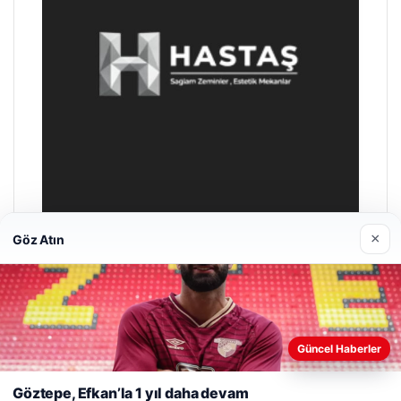
×
Göz Atın
Enes Kaplan Avukatlık Bürosu
28/04/2026
Web sitemizi nasıl kullandığınızı daha iyi anlayabilmek,
deneyiminizi kişiselleştirmek ve geliştirmek amacıyla çerezler
Güncel Haberler
kullanıyoruz.
Çerez Politikamız
Göztepe, Efkan’la 1 yıl daha devam
Reddet
Kabul Et