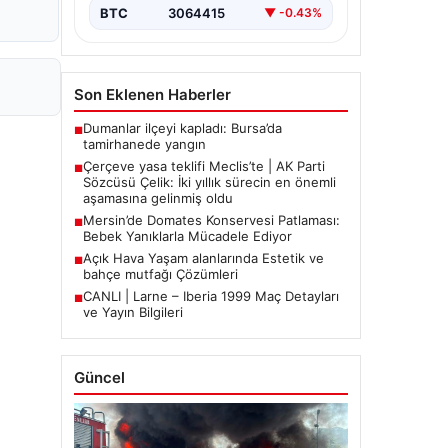
BTC
3064415
▼ -0.43%
Son Eklenen Haberler
Dumanlar ilçeyi kapladı: Bursa’da
■
tamirhanede yangın
Çerçeve yasa teklifi Meclis’te | AK Parti
■
Sözcüsü Çelik: İki yıllık sürecin en önemli
aşamasına gelinmiş oldu
Mersin’de Domates Konservesi Patlaması:
■
Bebek Yanıklarla Mücadele Ediyor
Açık Hava Yaşam alanlarında Estetik ve
■
bahçe mutfağı Çözümleri
CANLI | Larne – Iberia 1999 Maç Detayları
■
ve Yayın Bilgileri
Güncel