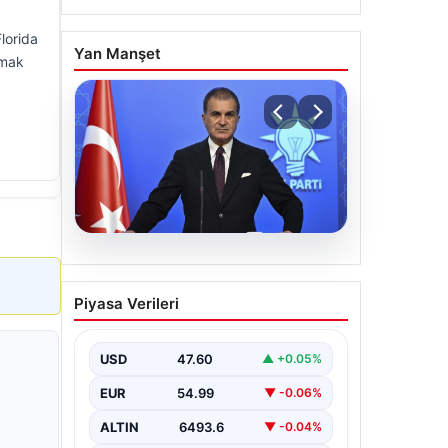
lorida
Yan Manşet
lmak
05.08.2026
Çerçeve yasa teklifi
Piyasa Verileri
Meclis’te | AK Parti
Sözcüsü Çelik: İki yıllık
sürecin en önemli
USD
47.60
▲ +0.05%
aşamasına gelinmiş oldu
EUR
54.99
▼ -0.06%
ALTIN
6493.6
▼ -0.04%