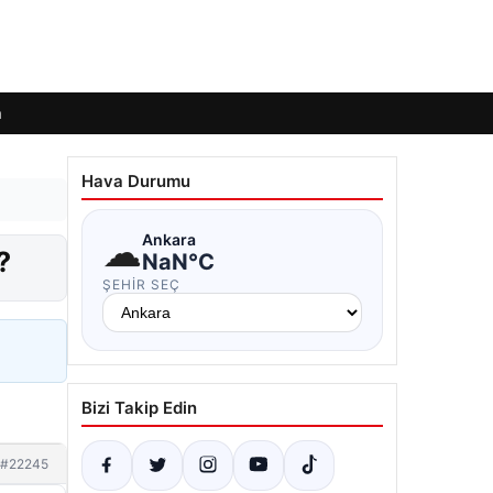
m
Hava Durumu
☁
Ankara
?
NaN°C
ŞEHIR SEÇ
Bizi Takip Edin
#22245