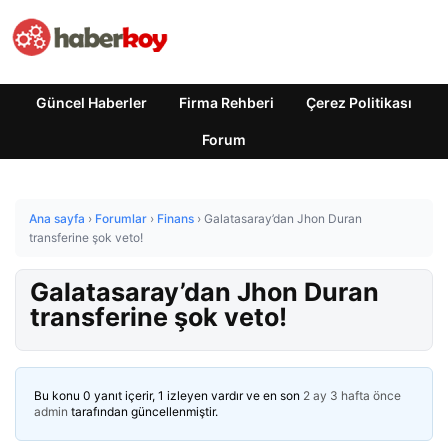
Güncel Haberler
Firma Rehberi
Çerez Politikası
Forum
Ana sayfa
›
Forumlar
›
Finans
›
Galatasaray’dan Jhon Duran
transferine şok veto!
Galatasaray’dan Jhon Duran
transferine şok veto!
Bu konu 0 yanıt içerir, 1 izleyen vardır ve en son
2 ay 3 hafta önce
admin
tarafından güncellenmiştir.