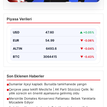
05.08.2026
Çerçeve yasa teklifi Meclis’te | AK Parti
Piyasa Verileri
Sözcüsü Çelik: İki yıllık sürecin en
önemli aşamasına gelinmiş oldu
USD
47.60
▲ +0.05%
EUR
54.99
▼ -0.06%
ALTIN
6493.6
▼ -0.04%
BTC
3064415
▼ -0.43%
Son Eklenen Haberler
Dumanlar ilçeyi kapladı: Bursa’da tamirhanede yangın
■
Çerçeve yasa teklifi Meclis’te | AK Parti Sözcüsü Çelik: İki
■
yıllık sürecin en önemli aşamasına gelinmiş oldu
Mersin’de Domates Konservesi Patlaması: Bebek Yanıklarla
■
Mücadele Ediyor