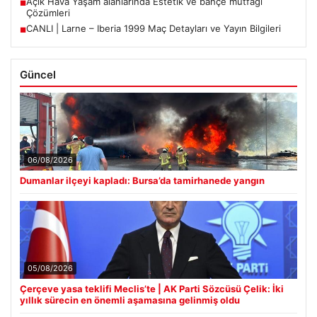
Açık Hava Yaşam alanlarında Estetik ve bahçe mutfağı
■
Çözümleri
CANLI | Larne – Iberia 1999 Maç Detayları ve Yayın Bilgileri
■
Güncel
06/08/2026
Dumanlar ilçeyi kapladı: Bursa’da tamirhanede yangın
05/08/2026
Çerçeve yasa teklifi Meclis’te | AK Parti Sözcüsü Çelik: İki
yıllık sürecin en önemli aşamasına gelinmiş oldu