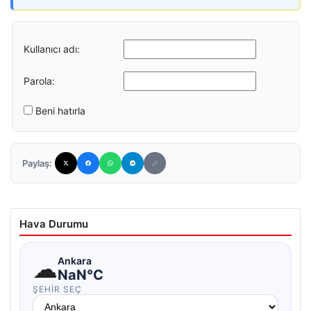
Kullanıcı adı:
Parola:
Beni hatırla
Paylaş:
Hava Durumu
☁
Ankara
NaN°C
ŞEHIR SEÇ