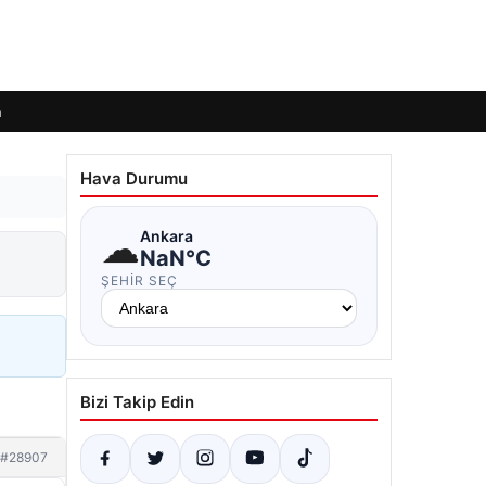
m
Hava Durumu
☁
Ankara
NaN°C
ŞEHIR SEÇ
Bizi Takip Edin
#28907