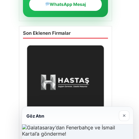
WhatsApp Mesaj
Son Eklenen Firmalar
×
Göz Atın
Enes Kaplan Avukatlık Bürosu