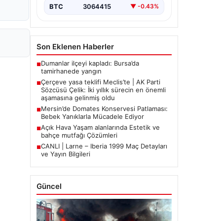
BTC
3064415
▼ -0.43%
Son Eklenen Haberler
Dumanlar ilçeyi kapladı: Bursa’da
■
tamirhanede yangın
Çerçeve yasa teklifi Meclis’te | AK Parti
■
Sözcüsü Çelik: İki yıllık sürecin en önemli
aşamasına gelinmiş oldu
Mersin’de Domates Konservesi Patlaması:
■
Bebek Yanıklarla Mücadele Ediyor
Açık Hava Yaşam alanlarında Estetik ve
■
bahçe mutfağı Çözümleri
CANLI | Larne – Iberia 1999 Maç Detayları
■
ve Yayın Bilgileri
Güncel