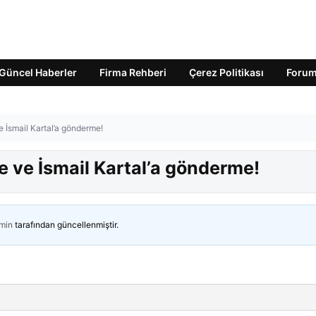
Güncel Haberler
Firma Rehberi
Çerez Politikası
Foru
 İsmail Kartal’a gönderme!
 ve İsmail Kartal’a gönderme!
min
tarafından güncellenmiştir.