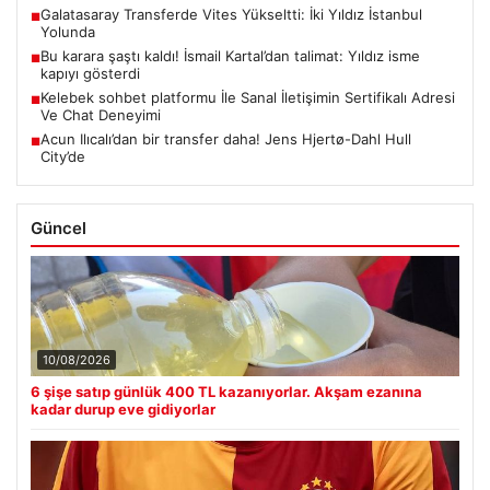
Galatasaray Transferde Vites Yükseltti: İki Yıldız İstanbul
■
Yolunda
Bu karara şaştı kaldı! İsmail Kartal’dan talimat: Yıldız isme
■
kapıyı gösterdi
Kelebek sohbet platformu İle Sanal İletişimin Sertifikalı Adresi
■
Ve Chat Deneyimi
Acun Ilıcalı’dan bir transfer daha! Jens Hjertø-Dahl Hull
■
City’de
Güncel
10/08/2026
6 şişe satıp günlük 400 TL kazanıyorlar. Akşam ezanına
kadar durup eve gidiyorlar