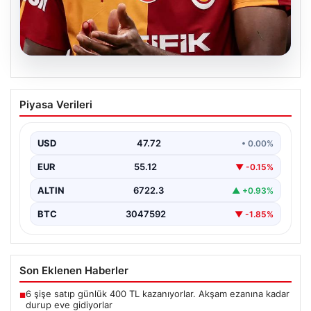
09.08.2026
Galatasaray Transferde Vites Yükseltti:
Piyasa Verileri
İki Yıldız İstanbul Yolunda
Galatasaray, yeni sezon öncesi transfer çalışmalarında
hız kesmeden yoluna devam ediyor. Özellikle orta
USD
47.72
• 0.00%
saha…
EUR
55.12
▼ -0.15%
ALTIN
6722.3
▲ +0.93%
BTC
3047592
▼ -1.85%
Son Eklenen Haberler
6 şişe satıp günlük 400 TL kazanıyorlar. Akşam ezanına kadar
■
durup eve gidiyorlar