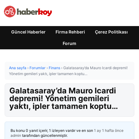
Güncel Haberler
Firma Rehberi
Çerez Politikası
Forum
Ana sayfa
›
Forumlar
›
Finans
›
Galatasaray’da Mauro Icardi depremi!
Yönetim gemileri yaktı, ipler tamamen koptu…
Galatasaray’da Mauro Icardi
depremi! Yönetim gemileri
yaktı, ipler tamamen koptu…
Bu konu 0 yanıt içerir, 1 izleyen vardır ve en son
1 ay 1 hafta önce
admin
tarafından güncellenmiştir.