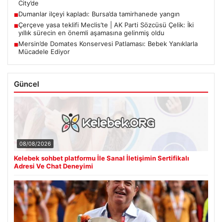
City’de
Dumanlar ilçeyi kapladı: Bursa’da tamirhanede yangın
■
Çerçeve yasa teklifi Meclis’te | AK Parti Sözcüsü Çelik: İki
■
yıllık sürecin en önemli aşamasına gelinmiş oldu
Mersin’de Domates Konservesi Patlaması: Bebek Yanıklarla
■
Mücadele Ediyor
Güncel
08/08/2026
Kelebek sohbet platformu İle Sanal İletişimin Sertifikalı
Adresi Ve Chat Deneyimi