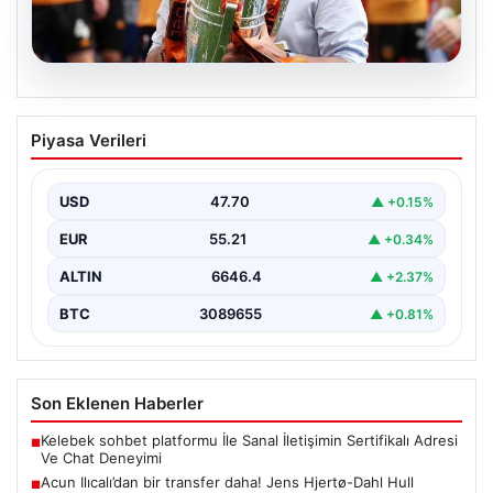
07.08.2026
Acun Ilıcalı’dan bir transfer daha! Jens
Piyasa Verileri
Hjertø-Dahl Hull City’de
USD
47.70
▲ +0.15%
EUR
55.21
▲ +0.34%
ALTIN
6646.4
▲ +2.37%
BTC
3089655
▲ +0.81%
Son Eklenen Haberler
Kelebek sohbet platformu İle Sanal İletişimin Sertifikalı Adresi
■
Ve Chat Deneyimi
Acun Ilıcalı’dan bir transfer daha! Jens Hjertø-Dahl Hull
■