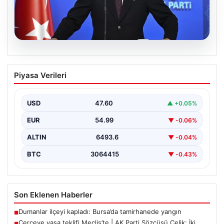
05.08.2026
Çerçeve yasa teklifi Meclis’te | AK Parti
Piyasa Verileri
Sözcüsü Çelik: İki yıllık sürecin en
önemli aşamasına gelinmiş oldu
USD
47.60
▲ +0.05%
EUR
54.99
▼ -0.06%
ALTIN
6493.6
▼ -0.04%
BTC
3064415
▼ -0.43%
Son Eklenen Haberler
Dumanlar ilçeyi kapladı: Bursa’da tamirhanede yangın
■
Çerçeve yasa teklifi Meclis’te | AK Parti Sözcüsü Çelik: İki
■