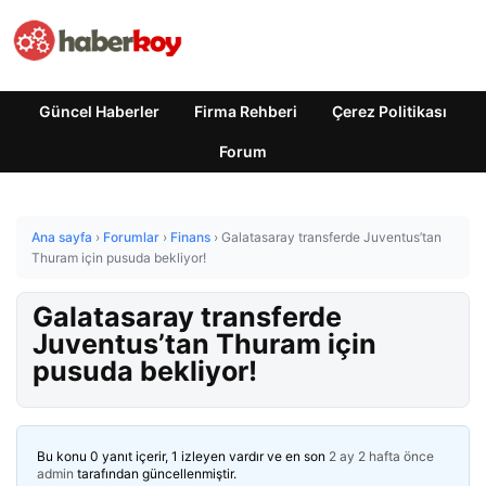
Güncel Haberler
Firma Rehberi
Çerez Politikası
Forum
Ana sayfa
›
Forumlar
›
Finans
›
Galatasaray transferde Juventus’tan
Thuram için pusuda bekliyor!
Galatasaray transferde
Juventus’tan Thuram için
pusuda bekliyor!
Bu konu 0 yanıt içerir, 1 izleyen vardır ve en son
2 ay 2 hafta önce
admin
tarafından güncellenmiştir.