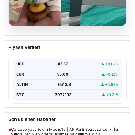
05.08.2026
Mersin’de Domates Konservesi
Piyasa Verileri
Patlaması: Bebek Yanıklarla Mücadele
Ediyor
USD
47.57
▲ +0.07%
19 Eylül 2023 tarihinde Mersin'in Çakır ailesi korku dolu
anlar yaşadı. Aile, misafirlikte oldukları…
EUR
55.00
▲ +0.27%
ALTIN
6513.8
▲ +4.53%
BTC
3072193
▲ +0.71%
Son Eklenen Haberler
Çerçeve yasa teklifi Meclis’te | AK Parti Sözcüsü Çelik: İki
■
yıllık sürecin en önemli aşamasına gelinmiş oldu