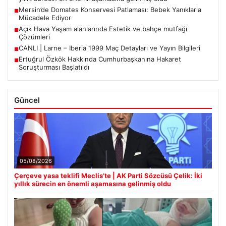
Mersin’de Domates Konservesi Patlaması: Bebek Yanıklarla
■
Mücadele Ediyor
Açık Hava Yaşam alanlarında Estetik ve bahçe mutfağı
■
Çözümleri
CANLI | Larne – Iberia 1999 Maç Detayları ve Yayın Bilgileri
■
Ertuğrul Özkök Hakkında Cumhurbaşkanına Hakaret
■
Soruşturması Başlatıldı
Güncel
05/08/2026
Çerçeve yasa teklifi Meclis’te | AK Parti Sözcüsü Çelik: İki
yıllık sürecin en önemli aşamasına gelinmiş oldu