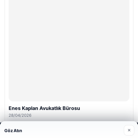
Enes Kaplan Avukatlık Bürosu
28/04/2026
×
Göz Atın
Web sitemizi nasıl kullandığınızı daha iyi anlayabilmek,
deneyiminizi kişiselleştirmek ve geliştirmek amacıyla çerezler