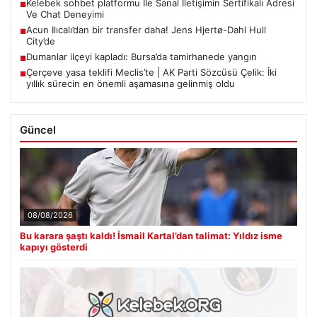
Kelebek sohbet platformu İle Sanal İletişimin Sertifikalı Adresi
■
Ve Chat Deneyimi
Acun Ilıcalı’dan bir transfer daha! Jens Hjertø-Dahl Hull
■
City’de
Dumanlar ilçeyi kapladı: Bursa’da tamirhanede yangın
■
Çerçeve yasa teklifi Meclis’te | AK Parti Sözcüsü Çelik: İki
■
yıllık sürecin en önemli aşamasına gelinmiş oldu
Güncel
08/08/2026
Bu karara şaştı kaldı! İsmail Kartal’dan talimat: Yıldız isme
kapıyı gösterdi