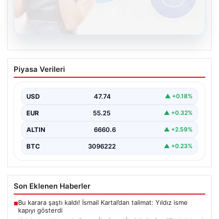
08.08.2026
Kelebek sohbet platformu İle Sanal
Piyasa Verileri
İletişimin Sertifikalı Adresi Ve Chat
Deneyimi
USD
47.74
▲ +0.18%
İnternet çağında bireylerin güvenli bir şekilde bağlantı
sağlaması kritik bir değer taşımaktadır. Günümüzde
EUR
55.25
▲ +0.32%
birçok…
ALTIN
6660.6
▲ +2.59%
BTC
3096222
▲ +0.23%
Son Eklenen Haberler
Bu karara şaştı kaldı! İsmail Kartal’dan talimat: Yıldız isme
■
kapıyı gösterdi