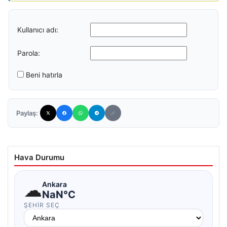
Kullanıcı adı:
Parola:
Beni hatırla
Paylaş:
Hava Durumu
☁
Ankara
NaN°C
ŞEHIR SEÇ