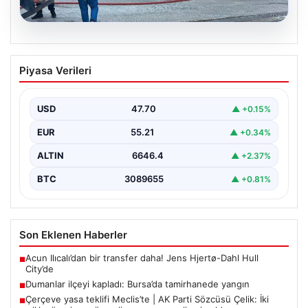
06.08.2026
Dumanlar ilçeyi kapladı: Bursa’da
Piyasa Verileri
tamirhanede yangın
USD
47.70
▲ +0.15%
EUR
55.21
▲ +0.34%
ALTIN
6646.4
▲ +2.37%
BTC
3089655
▲ +0.81%
Son Eklenen Haberler
Acun Ilıcalı’dan bir transfer daha! Jens Hjertø-Dahl Hull
■
City’de
Dumanlar ilçeyi kapladı: Bursa’da tamirhanede yangın
■
Çerçeve yasa teklifi Meclis’te | AK Parti Sözcüsü Çelik: İki
■