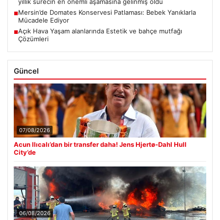
yıllık sürecin en önemli aşamasına gelinmiş oldu
Mersin’de Domates Konservesi Patlaması: Bebek Yanıklarla
■
Mücadele Ediyor
Açık Hava Yaşam alanlarında Estetik ve bahçe mutfağı
■
Çözümleri
Güncel
07/08/2026
Acun Ilıcalı’dan bir transfer daha! Jens Hjertø-Dahl Hull
City’de
06/08/2026