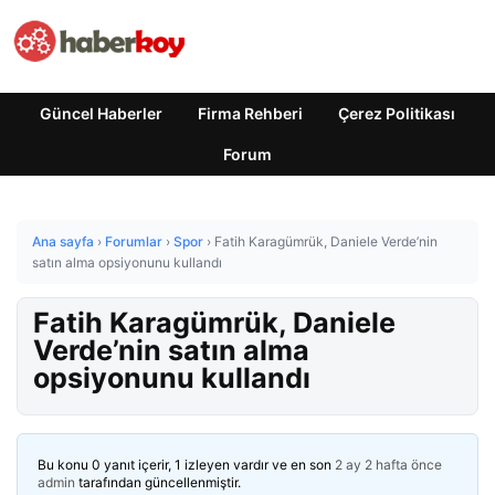
Güncel Haberler
Firma Rehberi
Çerez Politikası
Forum
Ana sayfa
›
Forumlar
›
Spor
›
Fatih Karagümrük, Daniele Verde’nin
satın alma opsiyonunu kullandı
Fatih Karagümrük, Daniele
Verde’nin satın alma
opsiyonunu kullandı
Bu konu 0 yanıt içerir, 1 izleyen vardır ve en son
2 ay 2 hafta önce
admin
tarafından güncellenmiştir.