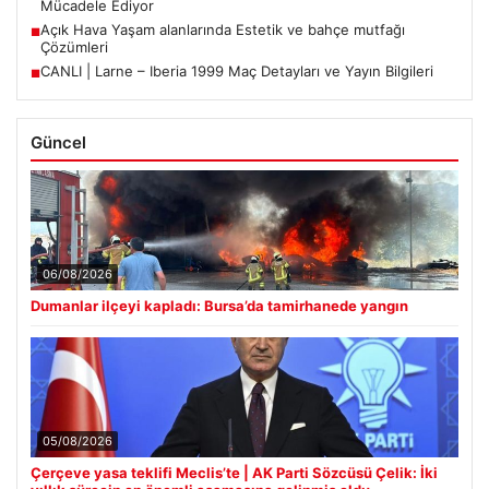
Mücadele Ediyor
Açık Hava Yaşam alanlarında Estetik ve bahçe mutfağı
■
Çözümleri
CANLI | Larne – Iberia 1999 Maç Detayları ve Yayın Bilgileri
■
Güncel
06/08/2026
Dumanlar ilçeyi kapladı: Bursa’da tamirhanede yangın
05/08/2026
Çerçeve yasa teklifi Meclis’te | AK Parti Sözcüsü Çelik: İki