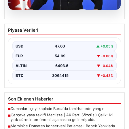
05.08.2026
Çerçeve yasa teklifi Meclis’te | AK Parti
Piyasa Verileri
Sözcüsü Çelik: İki yıllık sürecin en
önemli aşamasına gelinmiş oldu
USD
47.60
▲ +0.05%
EUR
54.99
▼ -0.06%
ALTIN
6493.6
▼ -0.04%
BTC
3064415
▼ -0.43%
Son Eklenen Haberler
Dumanlar ilçeyi kapladı: Bursa’da tamirhanede yangın
■
Çerçeve yasa teklifi Meclis’te | AK Parti Sözcüsü Çelik: İki
■
yıllık sürecin en önemli aşamasına gelinmiş oldu
Mersin’de Domates Konservesi Patlaması: Bebek Yanıklarla
■