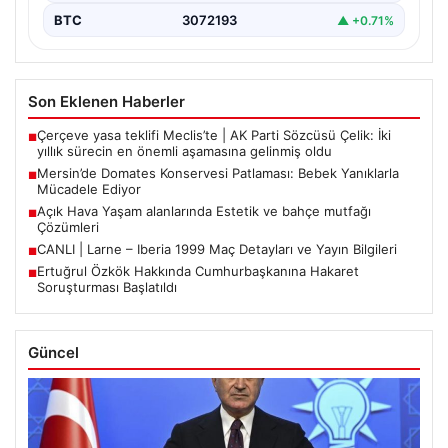
BTC
3072193
▲ +0.71%
Son Eklenen Haberler
Çerçeve yasa teklifi Meclis’te | AK Parti Sözcüsü Çelik: İki
■
yıllık sürecin en önemli aşamasına gelinmiş oldu
Mersin’de Domates Konservesi Patlaması: Bebek Yanıklarla
■
Mücadele Ediyor
Açık Hava Yaşam alanlarında Estetik ve bahçe mutfağı
■
Çözümleri
CANLI | Larne – Iberia 1999 Maç Detayları ve Yayın Bilgileri
■
Ertuğrul Özkök Hakkında Cumhurbaşkanına Hakaret
■
Soruşturması Başlatıldı
Güncel