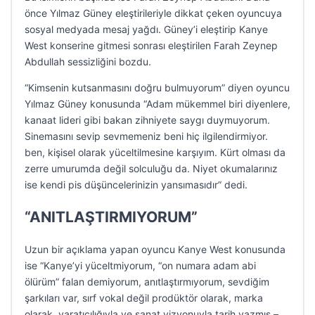
önce Yılmaz Güney eleştirileriyle dikkat çeken oyuncuya
sosyal medyada mesaj yağdı. Güney’i eleştirip Kanye
West konserine gitmesi sonrası eleştirilen Farah Zeynep
Abdullah sessizliğini bozdu.
“Kimsenin kutsanmasını doğru bulmuyorum” diyen oyuncu
Yılmaz Güney konusunda “Adam mükemmel biri diyenlere,
kanaat lideri gibi bakan zihniyete saygı duymuyorum.
Sinemasını sevip sevmemeniz beni hiç ilgilendirmiyor.
ben, kişisel olarak yüceltilmesine karşıyım. Kürt olması da
zerre umurumda değil solculuğu da. Niyet okumalarınız
ise kendi pis düşüncelerinizin yansımasıdır” dedi.
“ANITLAŞTIRMIYORUM”
Uzun bir açıklama yapan oyuncu Kanye West konusunda
ise “Kanye’yi yüceltmiyorum, “on numara adam abi
ölürüm” falan demiyorum, anıtlaştırmıyorum, sevdiğim
şarkıları var, sırf vokal değil prodüktör olarak, marka
olarak, yaratıcılığıyla ve sanat vizyonuyla tarih yazmış –