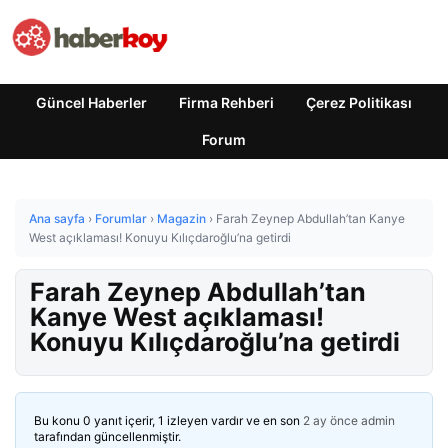
Güncel Haberler
Firma Rehberi
Çerez Politikası
Forum
Ana sayfa
›
Forumlar
›
Magazin
›
Farah Zeynep Abdullah’tan Kanye
West açıklaması! Konuyu Kılıçdaroğlu’na getirdi
Farah Zeynep Abdullah’tan
Kanye West açıklaması!
Konuyu Kılıçdaroğlu’na getirdi
Bu konu 0 yanıt içerir, 1 izleyen vardır ve en son
2 ay önce
admin
tarafından güncellenmiştir.