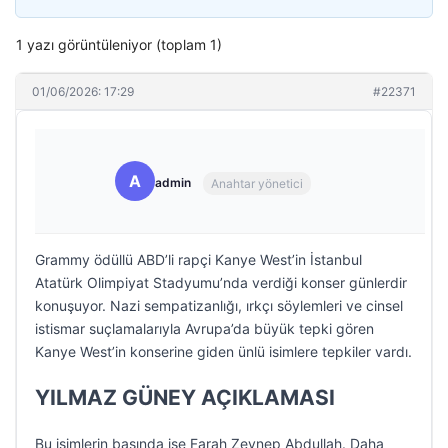
1 yazı görüntüleniyor (toplam 1)
01/06/2026: 17:29
#22371
A
admin
Anahtar yönetici
Grammy ödüllü ABD’li rapçi Kanye West’in İstanbul
Atatürk Olimpiyat Stadyumu’nda verdiği konser günlerdir
konuşuyor. Nazi sempatizanlığı, ırkçı söylemleri ve cinsel
istismar suçlamalarıyla Avrupa’da büyük tepki gören
Kanye West’in konserine giden ünlü isimlere tepkiler vardı.
YILMAZ GÜNEY AÇIKLAMASI
Bu isimlerin başında ise Farah Zeynep Abdullah. Daha