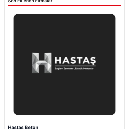
Son Eklenen Firmalar
Enes Kaplan Avukatlık Bürosu