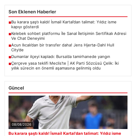
Son Eklenen Haberler
Bu karara şaştı kaldı! İsmail Kartal’dan talimat: Yıldız isme
■
kapıyı gösterdi
Kelebek sohbet platformu İle Sanal İletişimin Sertifikalı Adresi
■
Ve Chat Deneyimi
Acun Ilıcalı’dan bir transfer daha! Jens Hjertø-Dahl Hull
■
City’de
Dumanlar ilçeyi kapladı: Bursa’da tamirhanede yangın
■
Çerçeve yasa teklifi Meclis’te | AK Parti Sözcüsü Çelik: İki
■
yıllık sürecin en önemli aşamasına gelinmiş oldu
Güncel
08/08/2026
Bu karara şaştı kaldı! İsmail Kartal’dan talimat: Yıldız isme