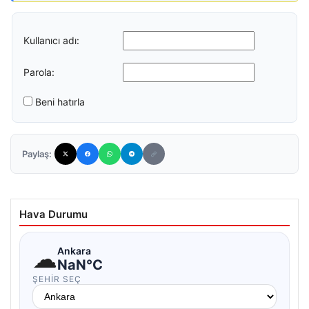
Kullanıcı adı:
Parola:
Beni hatırla
Paylaş:
Hava Durumu
☁
Ankara
NaN°C
ŞEHIR SEÇ