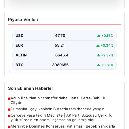
06.08.2026
Dumanlar ilçeyi kapladı: Bursa’da
Piyasa Verileri
tamirhanede yangın
USD
47.70
▲ +0.15%
EUR
55.21
▲ +0.34%
ALTIN
6646.4
▲ +2.37%
BTC
3089655
▲ +0.81%
Son Eklenen Haberler
Acun Ilıcalı’dan bir transfer daha! Jens Hjertø-Dahl Hull
■
City’de
Dumanlar ilçeyi kapladı: Bursa’da tamirhanede yangın
■
Çerçeve yasa teklifi Meclis’te | AK Parti Sözcüsü Çelik: İki
■
yıllık sürecin en önemli aşamasına gelinmiş oldu
Mersin’de Domates Konservesi Patlaması: Bebek Yanıklarla
■