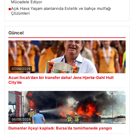
Mücadele Ediyor
Açık Hava Yaşam alanlarında Estetik ve bahçe mutfağı
■
Çözümleri
Güncel
07/08/2026
Acun Ilıcalı’dan bir transfer daha! Jens Hjertø-Dahl Hull
City’de
06/08/2026
Dumanlar ilçeyi kapladı: Bursa’da tamirhanede yangın