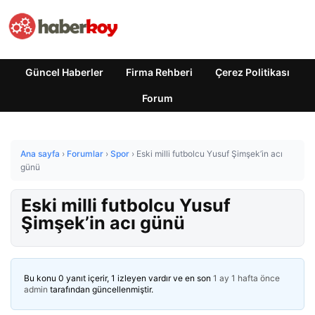
Güncel Haberler
Firma Rehberi
Çerez Politikası
Forum
Ana sayfa
›
Forumlar
›
Spor
›
Eski milli futbolcu Yusuf Şimşek’in acı
günü
Eski milli futbolcu Yusuf
Şimşek’in acı günü
Bu konu 0 yanıt içerir, 1 izleyen vardır ve en son
1 ay 1 hafta önce
admin
tarafından güncellenmiştir.