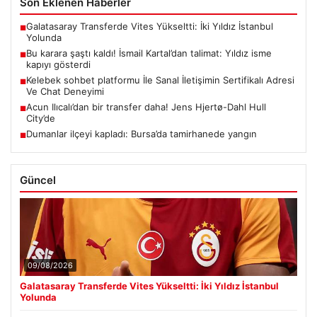
Son Eklenen Haberler
Galatasaray Transferde Vites Yükseltti: İki Yıldız İstanbul
■
Yolunda
Bu karara şaştı kaldı! İsmail Kartal’dan talimat: Yıldız isme
■
kapıyı gösterdi
Kelebek sohbet platformu İle Sanal İletişimin Sertifikalı Adresi
■
Ve Chat Deneyimi
Acun Ilıcalı’dan bir transfer daha! Jens Hjertø-Dahl Hull
■
City’de
Dumanlar ilçeyi kapladı: Bursa’da tamirhanede yangın
■
Güncel
09/08/2026
Galatasaray Transferde Vites Yükseltti: İki Yıldız İstanbul
Yolunda