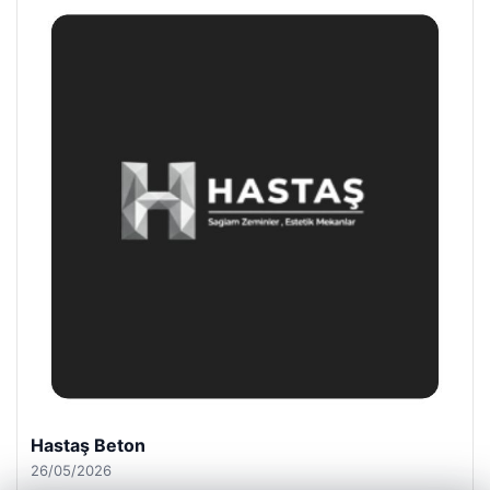
Enes Kaplan Avukatlık Bürosu
28/04/2026