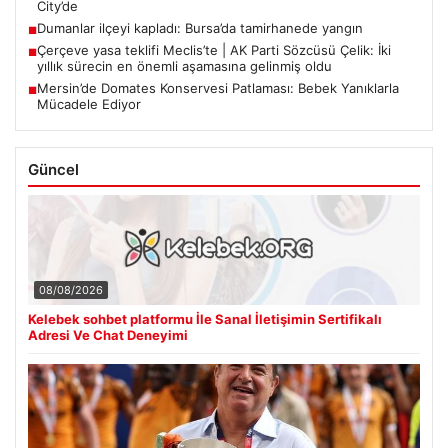
City’de
Dumanlar ilçeyi kapladı: Bursa’da tamirhanede yangın
■
Çerçeve yasa teklifi Meclis’te | AK Parti Sözcüsü Çelik: İki
■
yıllık sürecin en önemli aşamasına gelinmiş oldu
Mersin’de Domates Konservesi Patlaması: Bebek Yanıklarla
■
Mücadele Ediyor
Güncel
08/08/2026
Kelebek sohbet platformu İle Sanal İletişimin Sertifikalı
Adresi Ve Chat Deneyimi