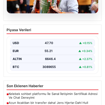
07.08.2026
Acun Ilıcalı’dan bir transfer daha! Jens
Piyasa Verileri
Hjertø-Dahl Hull City’de
USD
47.70
▲ +0.15%
EUR
55.21
▲ +0.34%
ALTIN
6646.4
▲ +2.37%
BTC
3089655
▲ +0.81%
Son Eklenen Haberler
Kelebek sohbet platformu İle Sanal İletişimin Sertifikalı Adresi
■
Ve Chat Deneyimi
Acun Ilıcalı’dan bir transfer daha! Jens Hjertø-Dahl Hull
■