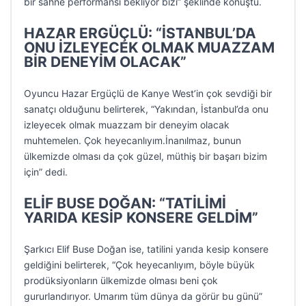
bir sahne performansı bekliyor bizi” şeklinde konuştu.
HAZAR ERGÜÇLÜ: “İSTANBUL’DA
ONU İZLEYECEK OLMAK MUAZZAM
BİR DENEYİM OLACAK”
Oyuncu Hazar Ergüçlü de Kanye West’in çok sevdiği bir
sanatçı olduğunu belirterek, “Yakından, İstanbul’da onu
izleyecek olmak muazzam bir deneyim olacak
muhtemelen. Çok heyecanlıyım.İnanılmaz, bunun
ülkemizde olması da çok güzel, müthiş bir başarı bizim
için” dedi.
ELİF BUSE DOĞAN: “TATİLİMİ
YARIDA KESİP KONSERE GELDİM”
Şarkıcı Elif Buse Doğan ise, tatilini yarıda kesip konsere
geldiğini belirterek, “Çok heyecanlıyım, böyle büyük
prodüksiyonların ülkemizde olması beni çok
gururlandırıyor. Umarım tüm dünya da görür bu günü”