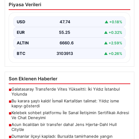
Piyasa Verileri
talimat: Yıldız isme kapıyı gösterdi
{ "title": "Fenerbahçe'de Şaşırtıcı Gelişme: İsmail
Kartal'dan Kritik Talimat ve Transfer Hamleleri",
USD
47.74
▲ +0.18%
"content": "Fenerbahçe,…
EUR
55.25
▲ +0.32%
ALTIN
6660.6
▲ +2.59%
BTC
3103913
▲ +0.26%
Son Eklenen Haberler
Galatasaray Transferde Vites Yükseltti: İki Yıldız İstanbul
■
Yolunda
Bu karara şaştı kaldı! İsmail Kartal’dan talimat: Yıldız isme
■
kapıyı gösterdi
Kelebek sohbet platformu İle Sanal İletişimin Sertifikalı Adresi
■
Ve Chat Deneyimi
Acun Ilıcalı’dan bir transfer daha! Jens Hjertø-Dahl Hull
■
City’de
Dumanlar ilçeyi kapladı: Bursa’da tamirhanede yangın
■