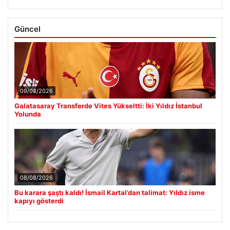
Güncel
09/08/2026
Galatasaray Transferde Vites Yükseltti: İki Yıldız İstanbul
Yolunda
08/08/2026
Bu karara şaştı kaldı! İsmail Kartal’dan talimat: Yıldız isme
kapıyı gösterdi