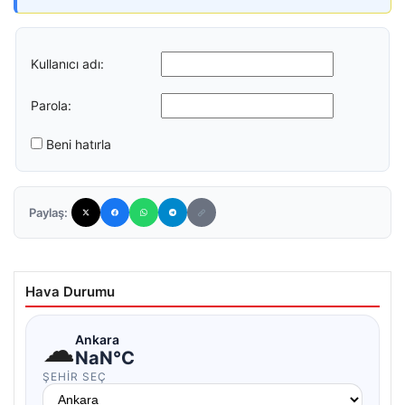
Kullanıcı adı:
Parola:
Beni hatırla
Paylaş:
Hava Durumu
☁
Ankara
NaN°C
ŞEHIR SEÇ