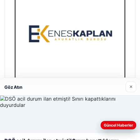
×
Göz Atın
Enes Kaplan Avukatlık Bürosu
28/04/2026
Web sitemizi nasıl kullandığınızı daha iyi anlayabilmek,
Güncel Haberler
deneyiminizi kişiselleştirmek ve geliştirmek amacıyla çerezler
kullanıyoruz.
Çerez Politikamız