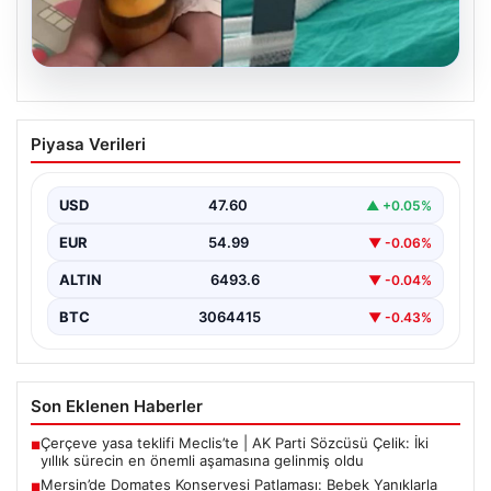
05.08.2026
Mersin’de Domates Konservesi
Piyasa Verileri
Patlaması: Bebek Yanıklarla Mücadele
Ediyor
USD
47.60
▲ +0.05%
19 Eylül 2023 tarihinde Mersin'in Çakır ailesi korku dolu
anlar yaşadı. Aile, misafirlikte oldukları…
EUR
54.99
▼ -0.06%
ALTIN
6493.6
▼ -0.04%
BTC
3064415
▼ -0.43%
Son Eklenen Haberler
Çerçeve yasa teklifi Meclis’te | AK Parti Sözcüsü Çelik: İki
■
yıllık sürecin en önemli aşamasına gelinmiş oldu
Mersin’de Domates Konservesi Patlaması: Bebek Yanıklarla
■