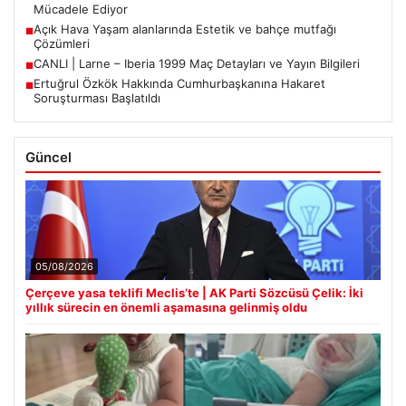
Mücadele Ediyor
Açık Hava Yaşam alanlarında Estetik ve bahçe mutfağı
■
Çözümleri
CANLI | Larne – Iberia 1999 Maç Detayları ve Yayın Bilgileri
■
Ertuğrul Özkök Hakkında Cumhurbaşkanına Hakaret
■
Soruşturması Başlatıldı
Güncel
05/08/2026
Çerçeve yasa teklifi Meclis’te | AK Parti Sözcüsü Çelik: İki
yıllık sürecin en önemli aşamasına gelinmiş oldu