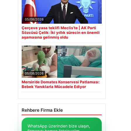
05/08/2026
Çerçeve yasa teklifi Meclis’te | AK Parti
Sözcüsü Çelik: İki yıllık sürecin en önemli
aşamasına gelinmiş oldu
05/08/2026
Mersin’de Domates Konservesi Patlaması:
Bebek Yanıklarla Mücadele Ediyor
Rehbere Firma Ekle
WhatsApp üzerinden bize ulaşın,
firmanızı hemen listeleyelim.