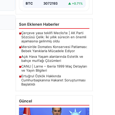
BTC
3072193
▲ +0.71%
Son Eklenen Haberler
Çerçeve yasa teklifi Meclis’te | AK Parti
■
Sözcüsü Çelik: İki yıllık sürecin en önemli
aşamasına gelinmiş oldu
Mersin’de Domates Konservesi Patlaması:
■
Bebek Yanıklarla Mücadele Ediyor
Açık Hava Yaşam alanlarında Estetik ve
■
bahçe mutfağı Çözümleri
CANLI | Larne – Iberia 1999 Maç Detayları
■
ve Yayın Bilgileri
Ertuğrul Özkök Hakkında
■
Cumhurbaşkanına Hakaret Soruşturması
Başlatıldı
Güncel