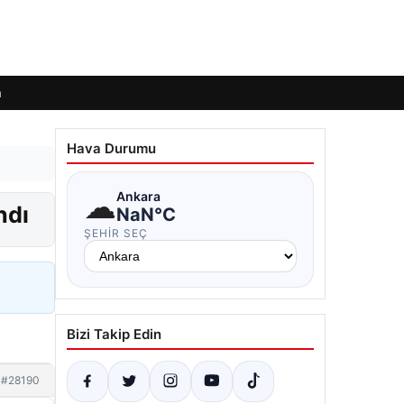
m
Hava Durumu
☁
Ankara
ndı
NaN°C
ŞEHIR SEÇ
Bizi Takip Edin
#28190