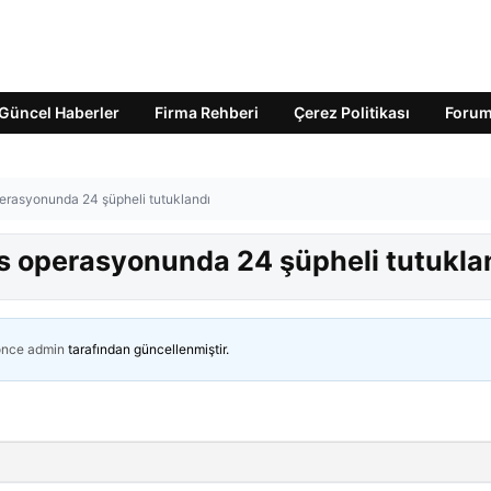
Güncel Haberler
Firma Rehberi
Çerez Politikası
Foru
perasyonunda 24 şüpheli tutuklandı
is operasyonunda 24 şüpheli tutukla
önce
admin
tarafından güncellenmiştir.